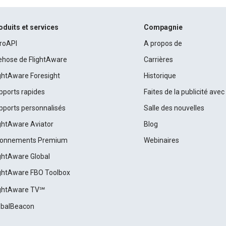
oduits et services
Compagnie
roAPI
A propos de
rehose de FlightAware
Carrières
ightAware Foresight
Historique
pports rapides
Faites de la publicité ave
pports personnalisés
Salle des nouvelles
ightAware Aviator
Blog
onnements Premium
Webinaires
ightAware Global
ightAware FBO Toolbox
ightAware TV℠
obalBeacon