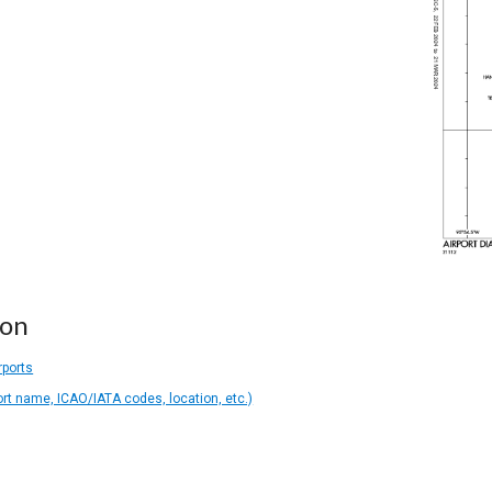
ion
rports
ort name, ICAO/IATA codes, location, etc.)