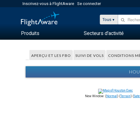
Inscrivez-vous à FlightAware
Se connecter
Tous
Produits
Secteurs d'activité
APERÇU ET LES FBO
SUIVI DE VOLS
CONDITIONS M
HOU
New Window: (
Normal
) (
Terrain
) (
Satel