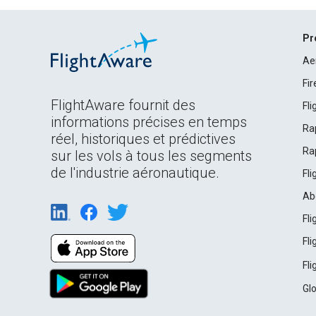
Pr
Ae
Fi
FlightAware fournit des
Fl
informations précises en temps
Ra
réel, historiques et prédictives
Ra
sur les vols à tous les segments
de l'industrie aéronautique.
Fl
Ab
Fl
Fl
Fl
Gl