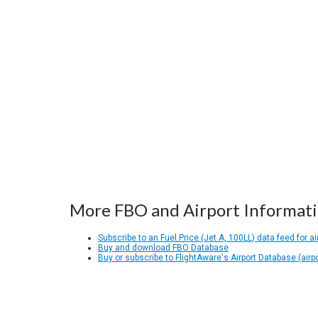
More FBO and Airport Informat
Subscribe to an Fuel Price (Jet A, 100LL) data feed for ai
Buy and download FBO Database
Buy or subscribe to FlightAware's Airport Database (airp