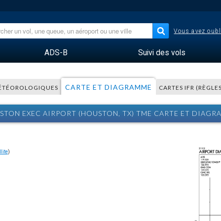
Vous avez oubl
ADS-B
Suivi des vols
CARTE ET DIAGRAMME
ÉTÉOROLOGIQUES
CARTES IFR (RÈGLE
STON EXEC AIRPORT (HOUSTON, TX) TME CARTE ET DIAGR
lite
)