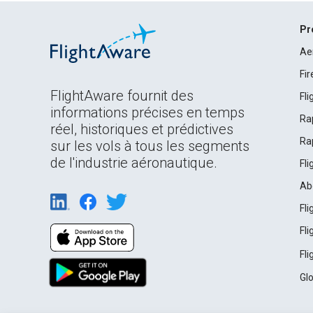
Pr
Ae
Fi
FlightAware fournit des
Fl
informations précises en temps
Ra
réel, historiques et prédictives
Ra
sur les vols à tous les segments
de l'industrie aéronautique.
Fl
Ab
Fl
Fl
Fl
Gl