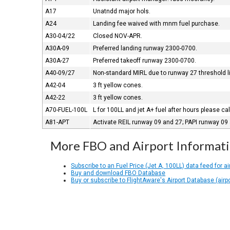
A17
Unatndd major hols.
A24
Landing fee waived with mnm fuel purchase.
A30-04/22
Closed NOV-APR.
A30A-09
Preferred landing runway 2300-0700.
A30A-27
Preferred takeoff runway 2300-0700.
A40-09/27
Non-standard MIRL due to runway 27 threshold l
A42-04
3 ft yellow cones.
A42-22
3 ft yellow cones.
A70-FUEL-100L
L for 100LL and jet A+ fuel after hours please ca
A81-APT
Activate REIL runway 09 and 27; PAPI runway 09
More FBO and Airport Informat
Subscribe to an Fuel Price (Jet A, 100LL) data feed for ai
Buy and download FBO Database
Buy or subscribe to FlightAware's Airport Database (airp