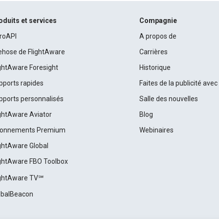
oduits et services
Compagnie
roAPI
A propos de
rehose de FlightAware
Carrières
ightAware Foresight
Historique
pports rapides
Faites de la publicité ave
pports personnalisés
Salle des nouvelles
ightAware Aviator
Blog
onnements Premium
Webinaires
ightAware Global
ightAware FBO Toolbox
ightAware TV℠
obalBeacon