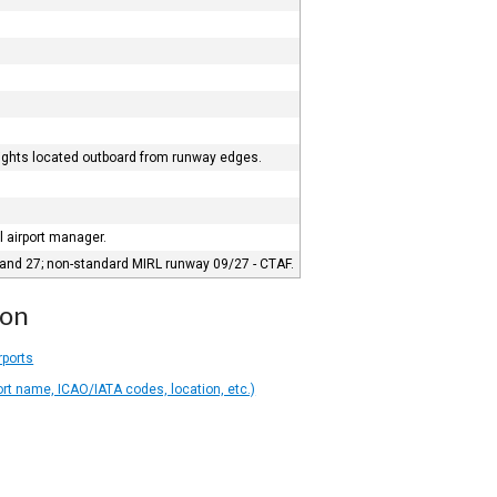
ights located outboard from runway edges.
ll airport manager.
 and 27; non-standard MIRL runway 09/27 - CTAF.
ion
rports
ort name, ICAO/IATA codes, location, etc.)