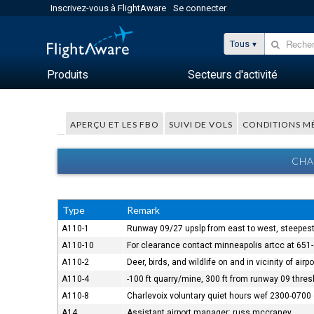
Inscrivez-vous à FlightAware
Se connecter
Tous
Produits
Secteurs d'activité
APERÇU ET LES FBO
SUIVI DE VOLS
CONDITIONS M
CHA
Type
Remark
A110-1
Runway 09/27 upslp from east to west, steepest 
A110-10
For clearance contact minneapolis artcc at 651
A110-2
Deer, birds, and wildlife on and in vicinity of airpo
A110-4
-100 ft quarry/mine, 300 ft from runway 09 thres
A110-8
Charlevoix voluntary quiet hours wef 2300-0700 d
A14
Assistant airport manager: russ mccraney.