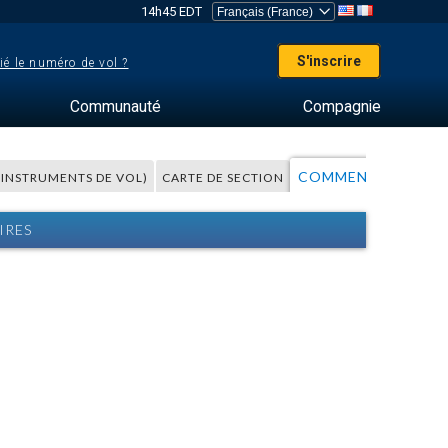
14h45 EDT
S'inscrire
ié le numéro de vol ?
Communauté
Compagnie
COMMENTAIRES
S INSTRUMENTS DE VOL)
CARTE DE SECTION
A
IRES