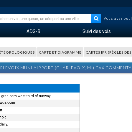
Vous avez oubl
ADS-B
Suivi des vols
ÉTÉOROLOGIQUES
CARTE ET DIAGRAMME
CARTES IFR (RÈGLES DE
RLEVOIX MUNI AIRPORT (CHARLEVOIX, MI) CVX COMMENTA
grad ocrs west third of runway.
-463-5588.
rt.
hold.
aily.