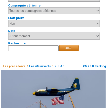
Compagnie aérienne
Staff picks
Date
Rechercher
Allez!
Les précédents /
Les 60 suivants
1
2
3
4
5
KMKE
tracking