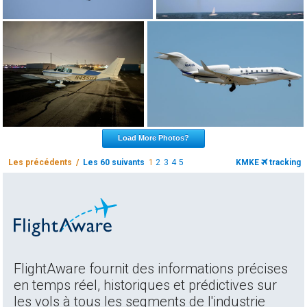
Load More Photos?
Les précédents /
Les 60 suivants
1
2
3
4
5
KMKE
tracking
FlightAware fournit des informations précises
en temps réel, historiques et prédictives sur
les vols à tous les segments de l'industrie