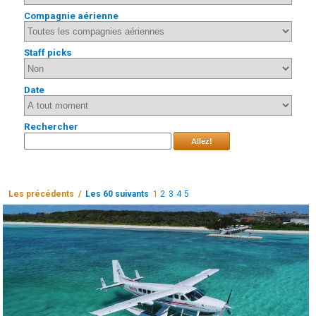
Compagnie aérienne
Staff picks
Date
Rechercher
Allez!
Les précédents /
Les 60 suivants
1
2
3
4
5