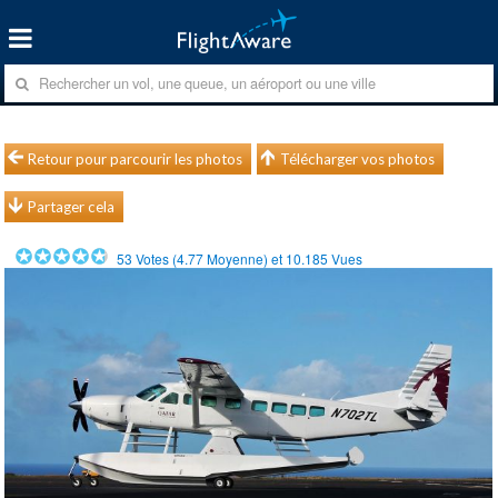
Retour pour parcourir les photos
Télécharger vos photos
Partager cela
53
Votes (
4.77
Moyenne) et
10.185
Vues