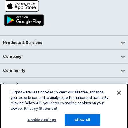
Products & Services
Company
Community
Support
FlightAware uses cookies to keep our site free, enhance
your experience, and to analyze performance and traffic. By
English (USA)
clicking “Allow All”, you agree to storing cookies on your
2026 FlightAware
device.
Privacy Statement
Terms of Use
Privacy
Cookie Settings
Cookie Settings
Allow All