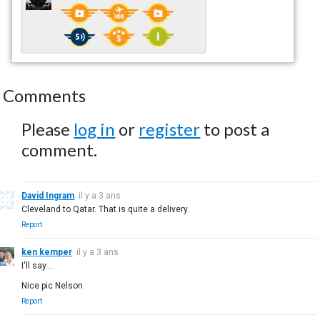
Comments
Please
log in
or
register
to post a
comment.
David Ingram
il y a 3 ans
Cleveland to Qatar. That is quite a delivery.
Report
ken kemper
il y a 3 ans
I'll say....
Nice pic Nelson
Report