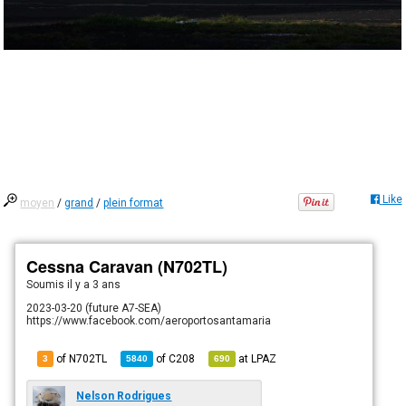
Like
moyen
/
grand
/
plein format
Cessna Caravan (N702TL)
Soumis
il y a 3 ans
2023-03-20 (future A7-SEA)
https://www.facebook.com/aeroportosantamaria
of N702TL
of
C208
at
LPAZ
3
5840
690
Nelson Rodrigues