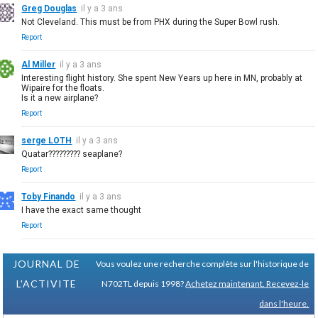
Greg Douglas
il y a 3 ans
Not Cleveland. This must be from PHX during the Super Bowl rush.
Report
Al Miller
il y a 3 ans
Interesting flight history. She spent New Years up here in MN, probably at
Wipaire for the floats.
Is it a new airplane?
Report
serge LOTH
il y a 3 ans
Quatar????????? seaplane?
Report
Toby Finando
il y a 3 ans
I have the exact same thought
Report
JOURNAL DE
Vous voulez une recherche complète sur l'historique de
L'ACTIVITE
N702TL depuis 1998?
Achetez maintenant. Recevez-le
dans l'heure.