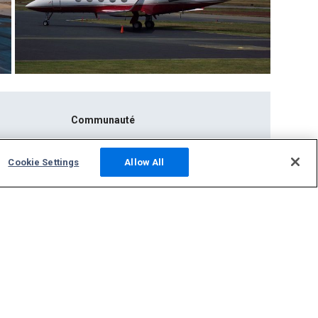
Communauté
Photos
Cookie Settings
Allow All
INFOS
Forum de discussion
nous
Hébergez un site ADS-B
Support
Nous contacter
Foire aux questions