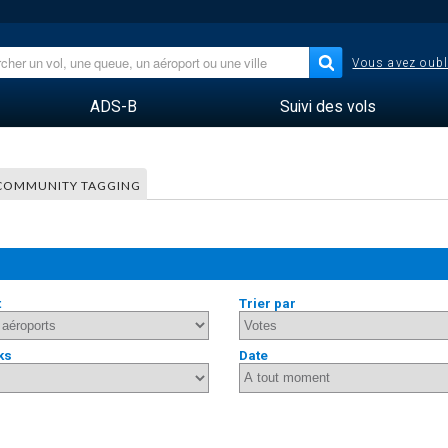
Vous avez oubl
ADS-B
Suivi des vols
COMMUNITY TAGGING
t
Trier par
ks
Date