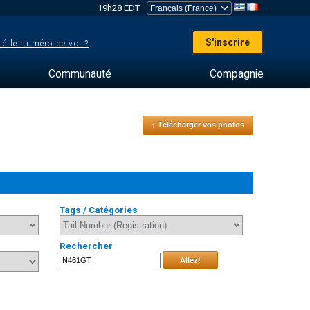
19h28 EDT
S'inscrire
ié le numéro de vol ?
Communauté
Compagnie
↑ Télécharger vos photos
Tags / Catégories
Rechercher
Allez!