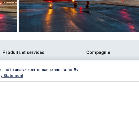
Produits et services
Compagnie
AeroAPI
A propos de
, and to analyze performance and traffic. By
Firehose de FlightAware
Carrières
y Statement
FlightAware Foresight
Historique
Rapports rapides
Faites de la publicité avec 
Rapports personnalisés
Salle des nouvelles
FlightAware Aviator
Blog
Abonnements Premium
Webinaires
FlightAware Global