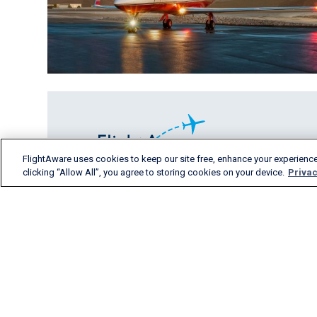
FlightAware uses cookies to keep our site free, enhance your experience
clicking “Allow All”, you agree to storing cookies on your device.
Privac
FlightAware fournit des
informations précises en
temps réel, historiques et
prédictives sur les vols à
tous les segments de
l'industrie aéronautique.