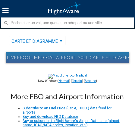
CARTE ET DIAGRAMME
LIVERPOOL MEDICAL AIRPORT YXLL CARTE ET DIAGRA
New Window: (
Normal
) (
Terrain
) (
Satellite
)
More FBO and Airport Information
Subscribe to an Fuel Price (Jet A, 100LL) data feed for
airports
Buy and download FBO Database
Buy or subscribe to FlightAware's Airport Database (airport
name, ICAO/IATA codes, location, etc.)