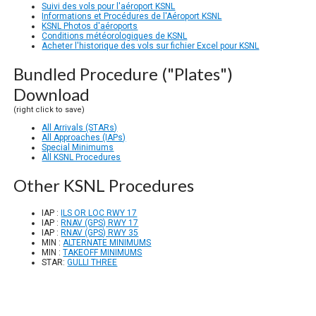
Suivi des vols pour l'aéroport KSNL
Informations et Procédures de l'Aéroport KSNL
KSNL Photos d'aéroports
Conditions météorologiques de KSNL
Acheter l'historique des vols sur fichier Excel pour KSNL
Bundled Procedure ("Plates")
Download
(right click to save)
All Arrivals (STARs)
All Approaches (IAPs)
Special Minimums
All KSNL Procedures
Other KSNL Procedures
IAP :
ILS OR LOC RWY 17
IAP :
RNAV (GPS) RWY 17
IAP :
RNAV (GPS) RWY 35
MIN :
ALTERNATE MINIMUMS
MIN :
TAKEOFF MINIMUMS
STAR:
GULLI THREE