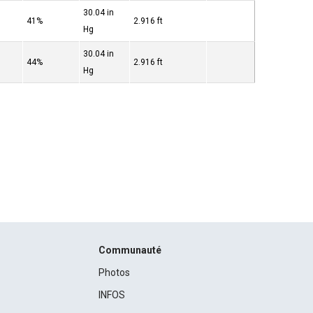
30.04 in
41%
2.916 ft
Hg
30.04 in
44%
2.916 ft
Hg
Communauté
Photos
INFOS