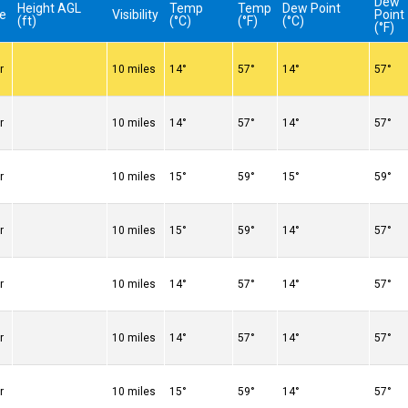
Dew
Height AGL
Temp
Temp
Dew Point
e
Visibility
Point
(ft)
(°C)
(°F)
(°C)
(°F)
r
10 miles
14°
57°
14°
57°
r
10 miles
14°
57°
14°
57°
r
10 miles
15°
59°
15°
59°
r
10 miles
15°
59°
14°
57°
r
10 miles
14°
57°
14°
57°
r
10 miles
14°
57°
14°
57°
r
10 miles
15°
59°
14°
57°