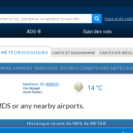
Vous avez oubl
ADS-B
Suivi des vols
 MÉTÉOROLOGIQUES
CARTE ET DIAGRAMME
CARTES IFR (RÈG
MUNI AIRPORT (MADISON, SD) MDS CONDITIONS MÉTÉOR
Madison, SD
(
KMDS
)
14 °C
Ciel dégagé
Vents faibles
MDS or any nearby airports.
Historique récent du MDS de METAR