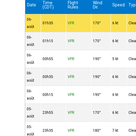
Time
Flight
Wind
Date
Speed
Typ
(CDT)
Rules
Dir.
06-
01h35
VFR
170°
6 kt
Clea
août
06-
01h15
VFR
170°
6 kt
Clea
août
06-
00h55
VFR
190°
5 kt
Clea
août
06-
00h35
VFR
190°
6 kt
Clea
août
06-
00h15
VFR
190°
6 kt
Clea
août
05-
23h55
VFR
170°
6 kt
Clea
août
05-
23h35
VFR
180°
7 kt
Clea
août