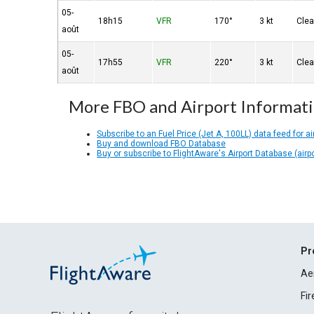
05-
18h15
VFR
170°
3 kt
Clea
août
05-
17h55
VFR
220°
3 kt
Clea
août
More FBO and Airport Informat
Subscribe to an Fuel Price (Jet A, 100LL) data feed for ai
Buy and download FBO Database
Buy or subscribe to FlightAware's Airport Database (airp
Pr
Ae
Fi