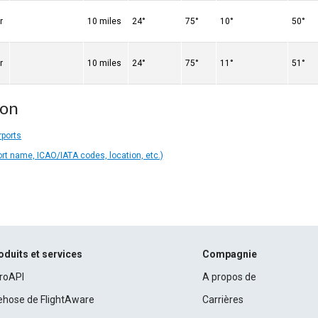
r
10 miles
24°
75°
10°
50°
r
10 miles
24°
75°
11°
51°
ion
rports
ort name, ICAO/IATA codes, location, etc.)
oduits et services
Compagnie
roAPI
A propos de
rehose de FlightAware
Carrières