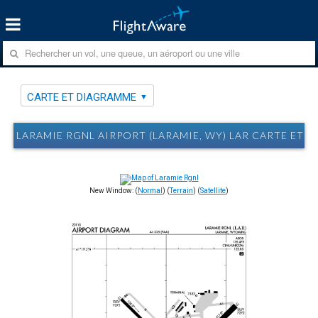
CARTE ET DIAGRAMME
LARAMIE RGNL AIRPORT (LARAMIE, WY) LAR CARTE ET 
New Window: (
Normal
) (
Terrain
) (
Satellite
)