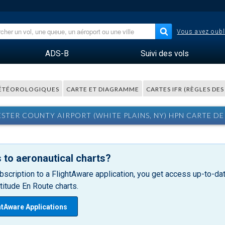
Vous avez oubl
ADS-B
Suivi des vols
ÉTÉOROLOGIQUES
CARTE ET DIAGRAMME
CARTES IFR (RÈGLES DE
STER COUNTY AIRPORT (WHITE PLAINS, NY) HPN CARTE DE
 to aeronautical charts?
bscription to a FlightAware application, you get access up-to-date
itude En Route charts.
htAware Applications