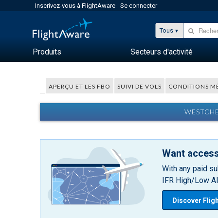
Inscrivez-vous à FlightAware
Se connecter
Tous
Produits
Secteurs d'activité
APERÇU ET LES FBO
SUIVI DE VOLS
CONDITIONS M
WESTCHE
Want access
With any paid su
IFR High/Low Alt
Discover Flig