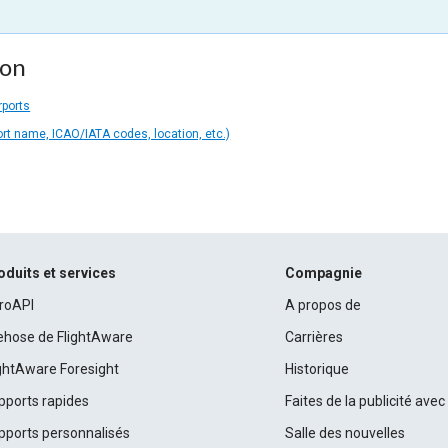
ion
rports
ort name, ICAO/IATA codes, location, etc.)
oduits et services
Compagnie
roAPI
A propos de
rehose de FlightAware
Carrières
ightAware Foresight
Historique
pports rapides
Faites de la publicité ave
pports personnalisés
Salle des nouvelles