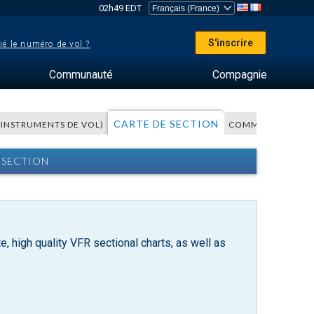
02h49 EDT
S'inscrire
ié le numéro de vol ?
Communauté
Compagnie
CARTE DE SECTION
S INSTRUMENTS DE VOL)
COMMENTAIRES
 SECTION
, high quality VFR sectional charts, as well as