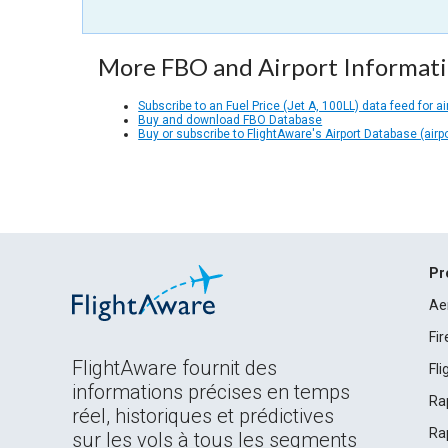
More FBO and Airport Informat
Subscribe to an Fuel Price (Jet A, 100LL) data feed for ai
Buy and download FBO Database
Buy or subscribe to FlightAware's Airport Database (airp
Pr
Ae
Fi
FlightAware fournit des
Fl
informations précises en temps
Ra
réel, historiques et prédictives
Ra
sur les vols à tous les segments