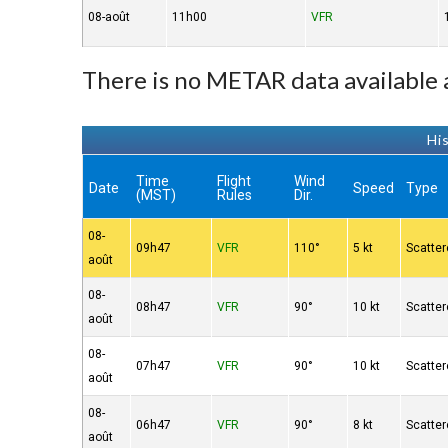
08-août
11h00
VFR
There is no METAR data available
Hi
Time
Flight
Wind
Date
Speed
Type
(MST)
Rules
Dir.
08-
09h47
VFR
110°
5 kt
Scatte
août
08-
08h47
VFR
90°
10 kt
Scatte
août
08-
07h47
VFR
90°
10 kt
Scatte
août
08-
06h47
VFR
90°
8 kt
Scatte
août