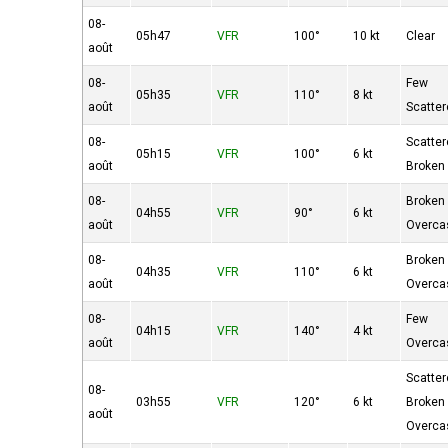
08-
05h47
VFR
100°
10 kt
Clear
août
08-
Few
05h35
VFR
110°
8 kt
août
Scatte
08-
Scatte
05h15
VFR
100°
6 kt
août
Broken
08-
Broken
04h55
VFR
90°
6 kt
août
Overca
08-
Broken
04h35
VFR
110°
6 kt
août
Overca
08-
Few
04h15
VFR
140°
4 kt
août
Overca
Scatte
08-
03h55
VFR
120°
6 kt
Broken
août
Overca