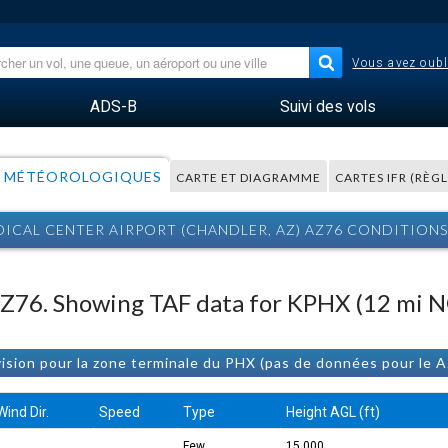
Vous avez oubl
ADS-B
Suivi des vols
 MÉTÉOROLOGIQUES
CARTE ET DIAGRAMME
CARTES IFR (RÈG
ICAL CENTER AIRPORT (CHANDLER, AZ) AZ76 CONDITIO
 AZ76. Showing TAF data for KPHX (12 mi N
ision pour la zone terminale du PHX (pas de données pour le 
Wind Dir.
Speed
Type
Height AGL (ft)
Few
15.000