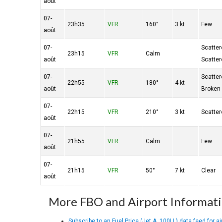
août
07-
23h35
VFR
160°
3 kt
Few
août
07-
Scatte
23h15
VFR
Calm
août
Scatte
07-
Scatte
22h55
VFR
180°
4 kt
août
Broken
07-
22h15
VFR
210°
3 kt
Scatte
août
07-
21h55
VFR
Calm
Few
août
07-
21h15
VFR
50°
7 kt
Clear
août
More FBO and Airport Informat
Subscribe to an Fuel Price (Jet A, 100LL) data feed for ai