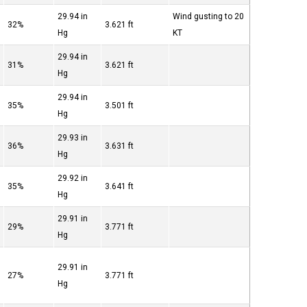
29.94 in
Wind gusting to 20
32%
3.621 ft
Hg
KT
29.94 in
31%
3.621 ft
Hg
29.94 in
35%
3.501 ft
Hg
29.93 in
36%
3.631 ft
Hg
29.92 in
35%
3.641 ft
Hg
29.91 in
29%
3.771 ft
Hg
29.91 in
27%
3.771 ft
Hg