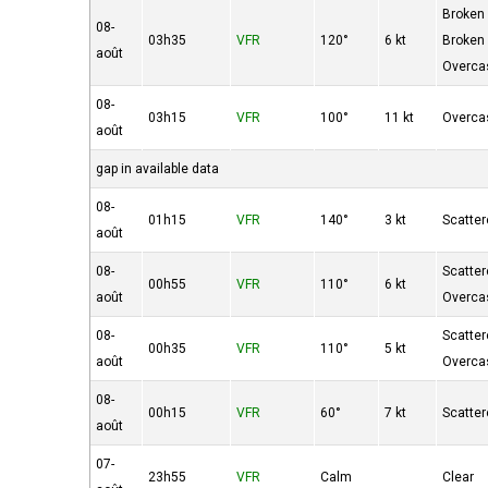
Broken
08-
03h35
VFR
120°
6 kt
Broken
août
Overca
08-
03h15
VFR
100°
11 kt
Overca
août
gap in available data
08-
01h15
VFR
140°
3 kt
Scatte
août
08-
Scatte
00h55
VFR
110°
6 kt
août
Overca
08-
Scatte
00h35
VFR
110°
5 kt
août
Overca
08-
00h15
VFR
60°
7 kt
Scatte
août
07-
23h55
VFR
Calm
Clear