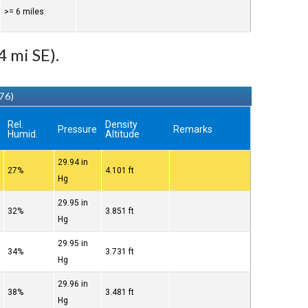
>= 6 miles
 mi SE).
76)
Rel.
Density
Pressure
Remarks
Humid.
Altitude
29.94 in
27%
4.101 ft
Hg
29.95 in
32%
3.851 ft
Hg
29.95 in
34%
3.731 ft
Hg
29.96 in
38%
3.481 ft
Hg