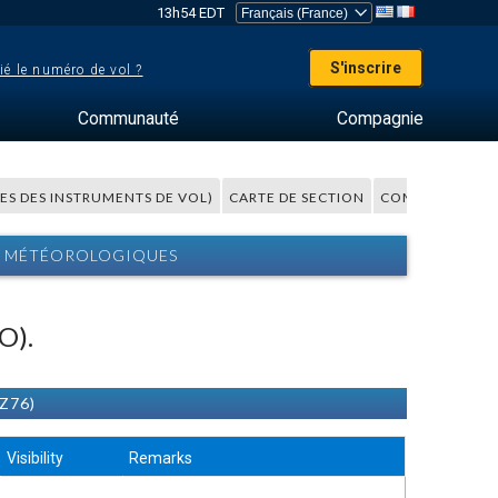
13h54 EDT
S'inscrire
ié le numéro de vol ?
Communauté
Compagnie
LES DES INSTRUMENTS DE VOL)
CARTE DE SECTION
COMMENTAIRES
NS MÉTÉOROLOGIQUES
O).
AZ76)
Visibility
Remarks