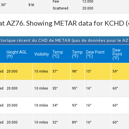
Few
12.000
130°
8 kt
Scattered
20.000
 at AZ76. Showing METAR data for KCHD (4
storique récent du CHD de METAR (pas de données pour le AZ
Dew
Height AGL
Temp
Temp
Dew Point
Visibility
Point
(ft)
(°C)
(°F)
(°C)
(°F)
red
20.000
10 miles
37°
98°
15°
59°
red
20.000
10 miles
35°
95°
16°
60°
red
20.000
10 miles
34°
93°
16°
60°
red
20.000
10 miles
32°
89°
16°
60°