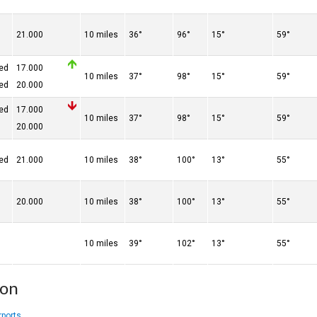
21.000
10 miles
36°
96°
15°
59°
red
17.000
10 miles
37°
98°
15°
59°
red
20.000
red
17.000
10 miles
37°
98°
15°
59°
20.000
red
21.000
10 miles
38°
100°
13°
55°
20.000
10 miles
38°
100°
13°
55°
10 miles
39°
102°
13°
55°
ion
rports