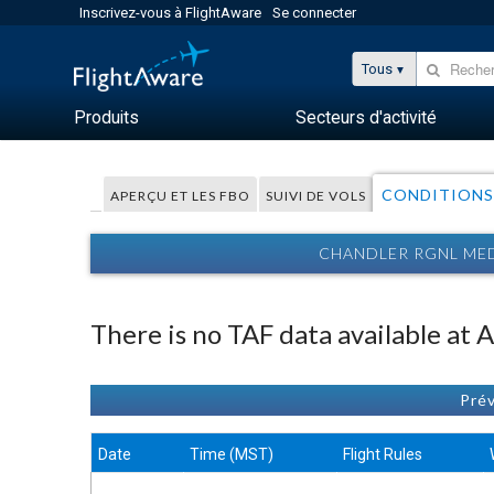
Inscrivez-vous à FlightAware
Se connecter
Tous
Produits
Secteurs d'activité
CONDITIONS
APERÇU ET LES FBO
SUIVI DE VOLS
CHANDLER RGNL MED
There is no TAF data available at
Prév
Date
Time (MST)
Flight Rules