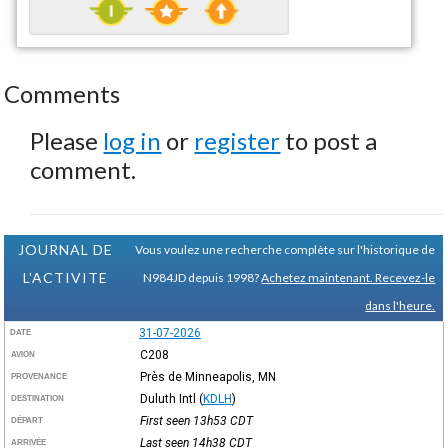
Comments
Please
log in
or
register
to post a
comment.
JOURNAL DE
Vous voulez une recherche complète sur l'historique de
L'ACTIVITE
N984JD depuis 1998?
Achetez maintenant. Recevez-le
dans l'heure.
31-07-2026
DATE
C208
AVION
Près de Minneapolis, MN
PROVENANCE
Duluth Intl
(
KDLH
)
DESTINATION
First seen 13h53
CDT
DÉPART
Last seen 14h38
CDT
ARRIVÉE