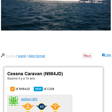
Like
moyen
/
grand
/
plein format
Cessna Caravan (N984JD)
Soumis
il y a 16 ans
of N984JD
of
C208
8
5838
gwhite1493