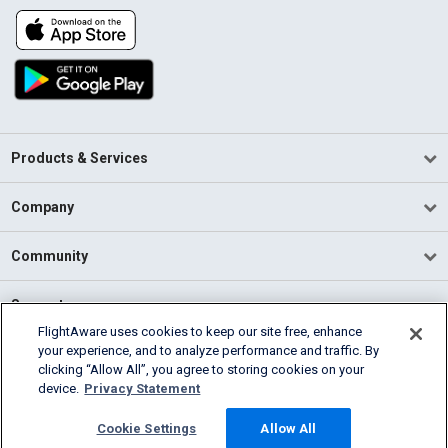
Products & Services
Company
Community
Support
FlightAware uses cookies to keep our site free, enhance
your experience, and to analyze performance and traffic. By
English (USA)
clicking “Allow All”, you agree to storing cookies on your
2026 FlightAware
device.
Privacy Statement
Terms of Use
Privacy
Cookie Settings
Cookie Settings
Allow All