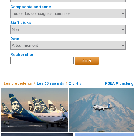
Compagnie aérienne
Staff picks
Date
Rechercher
Allez!
Les précédents /
Les 60 suivants
1
2
3
4
5
KSEA
tracking