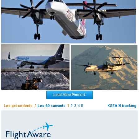
Load More Photos?
Les précédents /
Les 60 suivants
1
2
3
4
5
KSEA
tracking