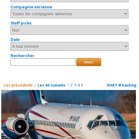
Compagnie aérienne
Staff picks
Date
Rechercher
Allez!
Les précédents /
Les 60 suivants
1
2
3
4
5
KHKY
tracking