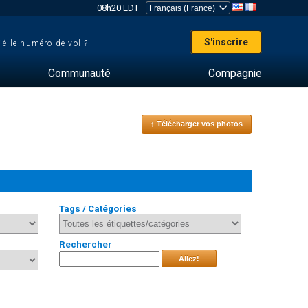
08h20 EDT
S'inscrire
ié le numéro de vol ?
Communauté
Compagnie
↑ Télécharger vos photos
Tags / Catégories
Rechercher
Allez!