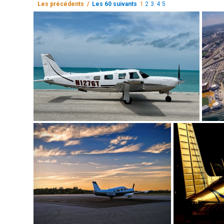
Les précédents /
Les 60 suivants
1
2
3
4
5