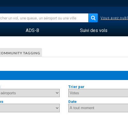
Vous avez oubl
ADS-B
Suivi des vols
COMMUNITY TAGGING
t
Trier par
ks
Date