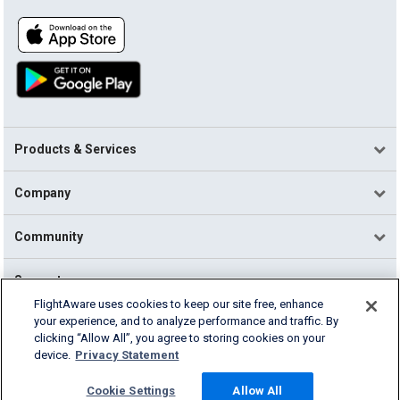
Products & Services
Company
Community
Support
FlightAware uses cookies to keep our site free, enhance
your experience, and to analyze performance and traffic. By
English (USA)
clicking “Allow All”, you agree to storing cookies on your
2026 FlightAware
device.
Privacy Statement
Terms of Use
Privacy
Cookie Settings
Cookie Settings
Allow All