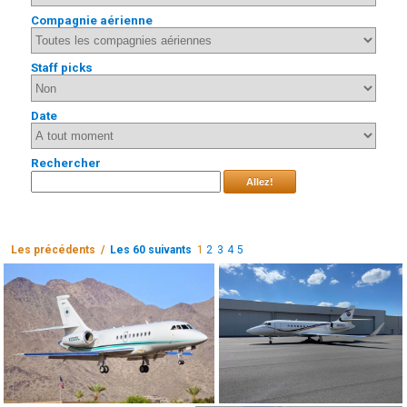
Compagnie aérienne
Staff picks
Date
Rechercher
Allez!
Les précédents /
Les 60 suivants
1
2
3
4
5