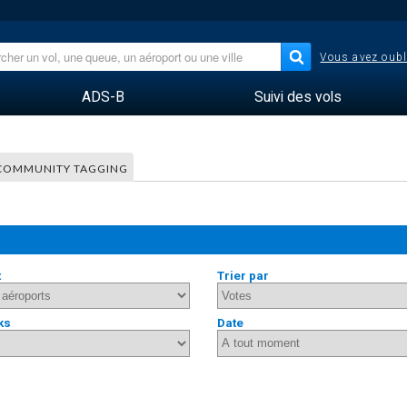
Vous avez oubl
ADS-B
Suivi des vols
COMMUNITY TAGGING
t
Trier par
ks
Date