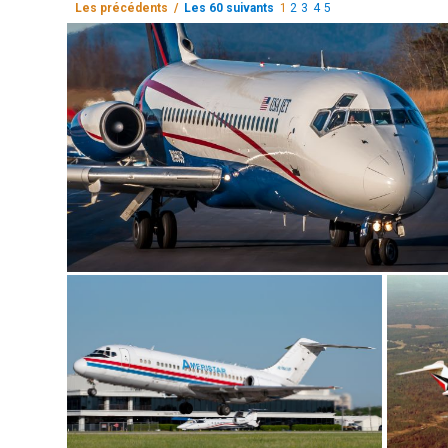
Les précédents /
Les 60 suivants
1
2
3
4
5