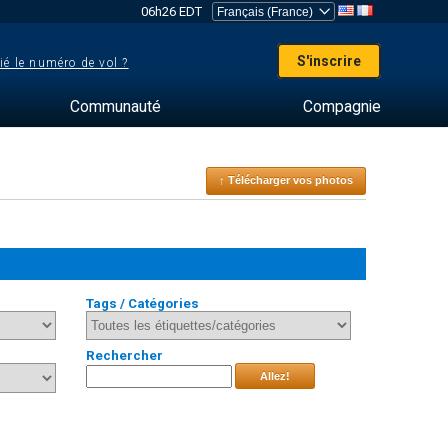
06h26 EDT
S'inscrire
ié le numéro de vol ?
Communauté
Compagnie
↑ Télécharger vos photos
Tags / Catégories
Rechercher
Allez!