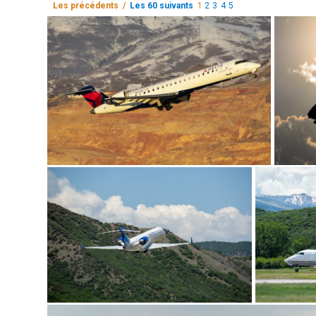
Les précédents /
Les 60 suivants
1
2
3
4
5