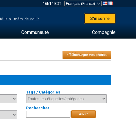
16h14 EDT
S'inscrire
ié le numéro de vol ?
Communauté
Compagnie
↑ Télécharger vos photos
Tags / Catégories
Rechercher
Allez!