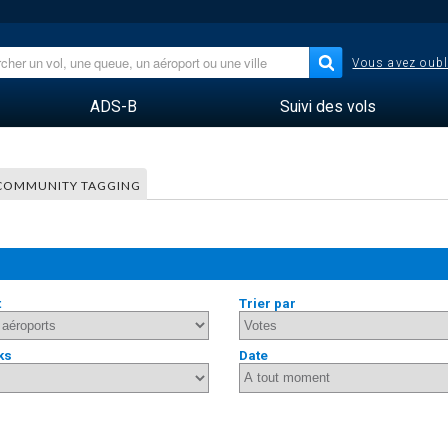
Vous avez oubl
ADS-B
Suivi des vols
COMMUNITY TAGGING
t
Trier par
ks
Date