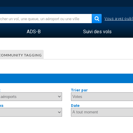
Vous avez oubl
ADS-B
Suivi des vols
COMMUNITY TAGGING
t
Trier par
ks
Date