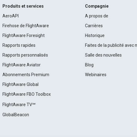
Produits et services
Compagnie
AeroAPI
A propos de
Firehose de FlightAware
Carrières
FlightAware Foresight
Historique
Rapports rapides
Faites de la publicité avec 
Rapports personnalisés
Salle des nouvelles
FlightAware Aviator
Blog
Abonnements Premium
Webinaires
FlightAware Global
FlightAware FBO Toolbox
FlightAware TV℠
GlobalBeacon