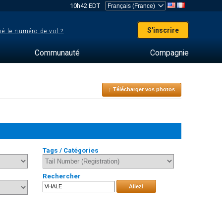
10h42 EDT
S'inscrire
ié le numéro de vol ?
Communauté
Compagnie
↑ Télécharger vos photos
Tags / Catégories
Rechercher
Allez!