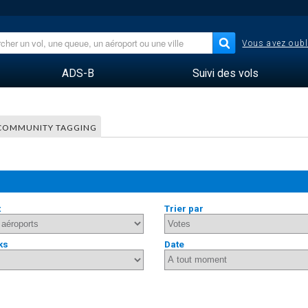
Vous avez oubl
ADS-B
Suivi des vols
COMMUNITY TAGGING
t
Trier par
ks
Date