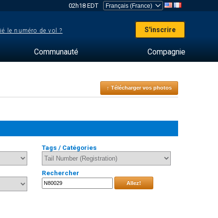
02h18 EDT
S'inscrire
ié le numéro de vol ?
Communauté
Compagnie
↑ Télécharger vos photos
Tags / Catégories
Rechercher
Allez!