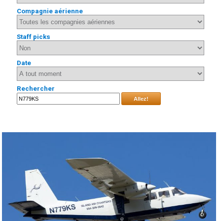
Compagnie aérienne
Staff picks
Date
Rechercher
Allez!