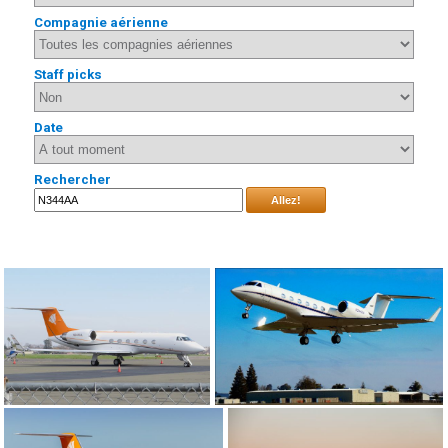
Compagnie aérienne
Staff picks
Date
Rechercher
Allez!