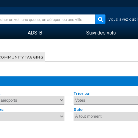
Vous avez oubl
ADS-B
Suivi des vols
COMMUNITY TAGGING
t
Trier par
ks
Date