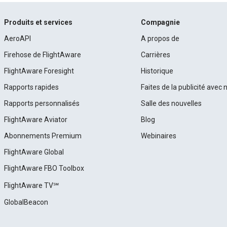
Produits et services
Compagnie
AeroAPI
A propos de
Firehose de FlightAware
Carrières
FlightAware Foresight
Historique
Rapports rapides
Faites de la publicité avec 
Rapports personnalisés
Salle des nouvelles
FlightAware Aviator
Blog
Abonnements Premium
Webinaires
FlightAware Global
FlightAware FBO Toolbox
FlightAware TV℠
GlobalBeacon