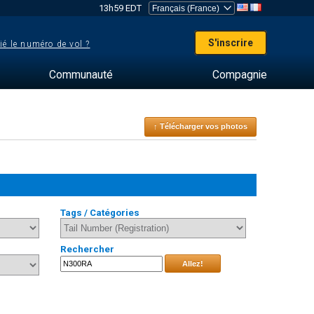
13h59 EDT
S'inscrire
ié le numéro de vol ?
Communauté
Compagnie
↑ Télécharger vos photos
Tags / Catégories
Rechercher
Allez!