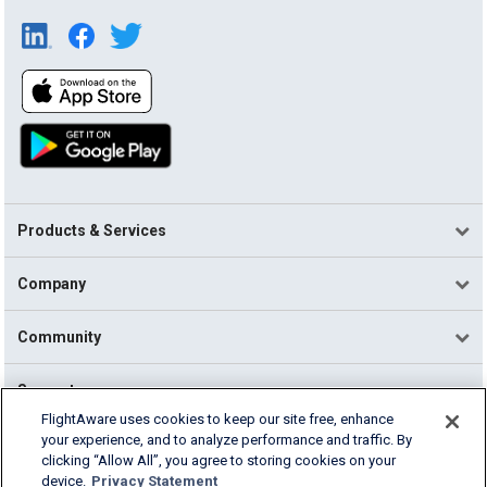
Products & Services
Company
Community
Support
FlightAware uses cookies to keep our site free, enhance
your experience, and to analyze performance and traffic. By
English (USA)
clicking “Allow All”, you agree to storing cookies on your
2026 FlightAware
device.
Privacy Statement