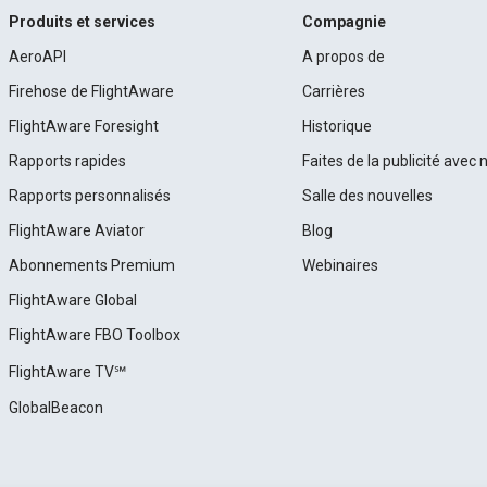
Produits et services
Compagnie
AeroAPI
A propos de
Firehose de FlightAware
Carrières
FlightAware Foresight
Historique
Rapports rapides
Faites de la publicité avec 
Rapports personnalisés
Salle des nouvelles
FlightAware Aviator
Blog
Abonnements Premium
Webinaires
FlightAware Global
FlightAware FBO Toolbox
FlightAware TV℠
GlobalBeacon