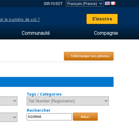
03h10 EDT
S'inscrire
ié le numéro de vol ?
Communauté
Compagnie
↑ Télécharger vos photos
Tags / Catégories
Rechercher
Allez!