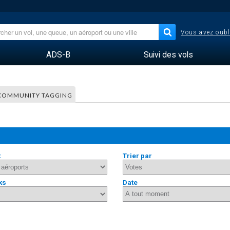
Vous avez oubl
ADS-B
Suivi des vols
COMMUNITY TAGGING
t
Trier par
ks
Date