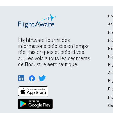
Pr
Ae
Fi
FlightAware fournit des
Fl
informations précises en temps
Ra
réel, historiques et prédictives
Ra
sur les vols à tous les segments
de l'industrie aéronautique.
Fl
Ab
Fl
Fl
Fl
Gl