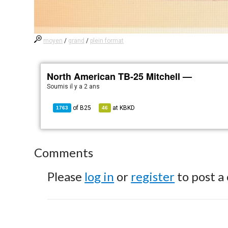
moyen
/
grand
/
plein format
North American TB-25 Mitchell —
Soumis
il y a 2 ans
of
B25
at
KBKD
1763
46
Comments
Please
log in
or
register
to post a