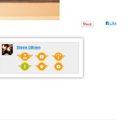
Like
Steve OBrien