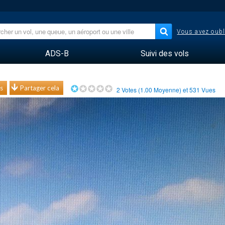
Vous avez oubl
ADS-B
Suivi des vols
s
Partager cela
2
Votes (
1.00
Moyenne) et
531
Vues