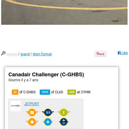
Like
moyen
/
grand
/
plein format
Canadair Challenger (C-GHBS)
Soumis
il y a 7 ans
of C-GHBS
of
CL60
at
CYHM
11
7803
448
JETPORT