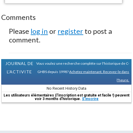
Comments
Please
log in
or
register
to post a
comment.
JOURNAL DE
Vous voulez une recherche complète sur l'historique de C-
L'ACTIVITE
GHBS depuis 1998?
Achetez maintenant. Recevez-le dans
l'heure.
No Recent History Data
Les utilisateurs élémentaires (l'inscription est gratuite et facile !) peuvent
voir 3 months d'historique.
S'inscrire