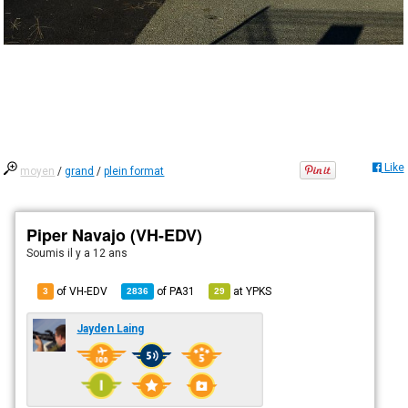
Like
moyen
/
grand
/
plein format
Piper Navajo (VH-EDV)
Soumis
il y a 12 ans
of VH-EDV
of
PA31
at
YPKS
3
2836
29
Jayden Laing