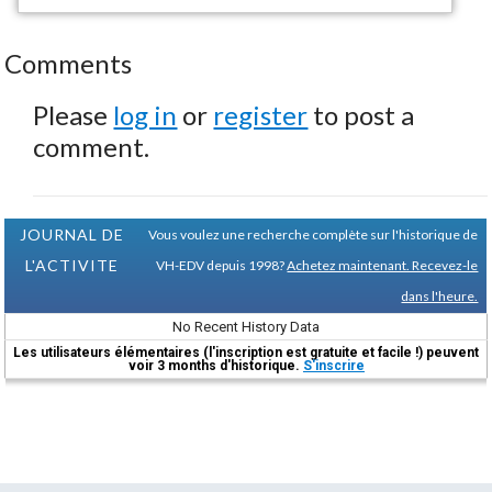
Comments
Please
log in
or
register
to post a
comment.
JOURNAL DE
Vous voulez une recherche complète sur l'historique de
L'ACTIVITE
VH-EDV depuis 1998?
Achetez maintenant. Recevez-le
dans l'heure.
No Recent History Data
Les utilisateurs élémentaires (l'inscription est gratuite et facile !) peuvent
voir 3 months d'historique.
S'inscrire