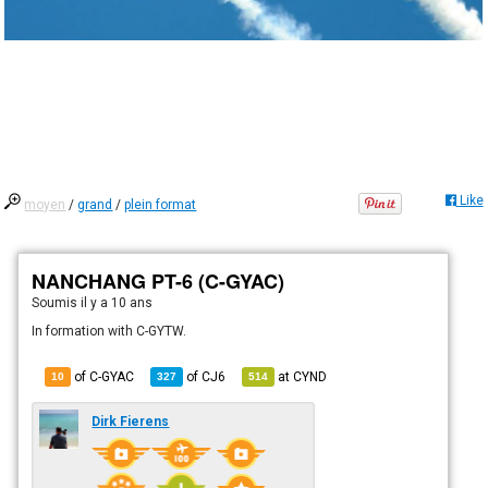
Like
moyen
/
grand
/
plein format
NANCHANG PT-6 (C-GYAC)
Soumis
il y a 10 ans
In formation with C-GYTW.
of C-GYAC
of
CJ6
at
CYND
10
327
514
Dirk Fierens