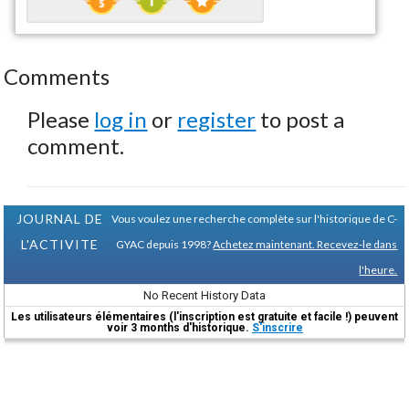
Comments
Please
log in
or
register
to post a
comment.
JOURNAL DE
Vous voulez une recherche complète sur l'historique de C-
L'ACTIVITE
GYAC depuis 1998?
Achetez maintenant. Recevez-le dans
l'heure.
No Recent History Data
Les utilisateurs élémentaires (l'inscription est gratuite et facile !) peuvent
voir 3 months d'historique.
S'inscrire