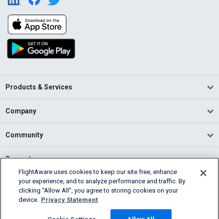
Products & Services
Company
Community
Support
FlightAware uses cookies to keep our site free, enhance
your experience, and to analyze performance and traffic. By
English (USA)
clicking “Allow All”, you agree to storing cookies on your
2026 FlightAware
device.
Privacy Statement
Terms of Use
Privacy
Cookie Settings