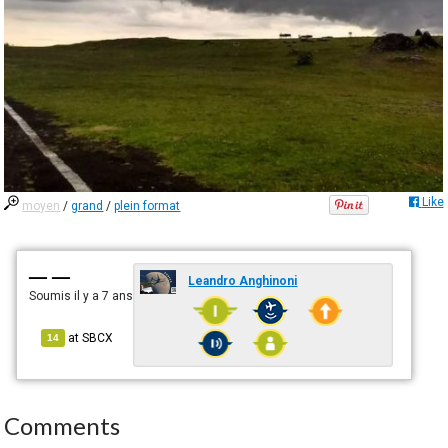
Like
moyen
/
grand
/
plein format
— —
Leandro Anghinoni
Soumis
il y a 7 ans
at
SBCX
14
Comments