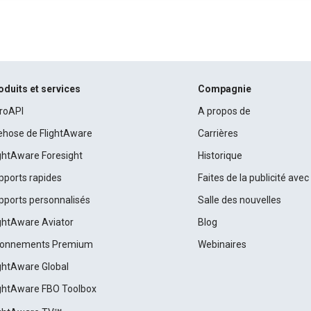
oduits et services
Compagnie
roAPI
A propos de
rehose de FlightAware
Carrières
ightAware Foresight
Historique
pports rapides
Faites de la publicité ave
pports personnalisés
Salle des nouvelles
ightAware Aviator
Blog
onnements Premium
Webinaires
ightAware Global
ightAware FBO Toolbox