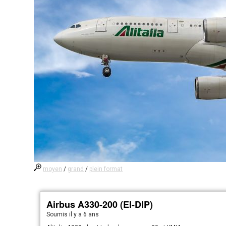
moyen
/
grand
/
plein format
Airbus A330-200 (EI-DIP)
Soumis
il y a 6 ans