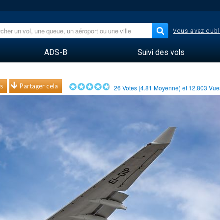
Vous avez oubl
ADS-B
Suivi des vols
s
Partager cela
26
Votes (
4.81
Moyenne) et
12.803
Vu