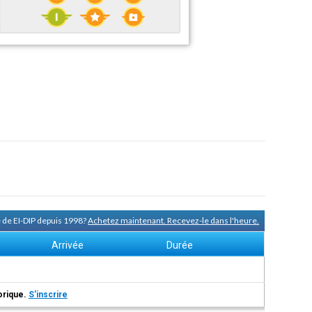
 de EI-DIP depuis 1998?
Achetez maintenant. Recevez-le dans l'heure.
Arrivée
Durée
torique.
S'inscrire