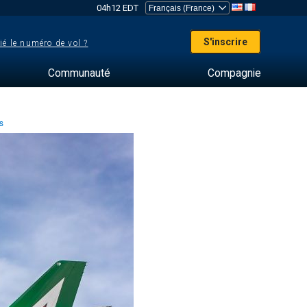
04h12 EDT
S'inscrire
ié le numéro de vol ?
Communauté
Compagnie
es