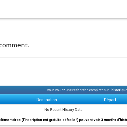
 comment.
Vous voulez une recherche complète sur l'historique
Destination
Départ
No Recent History Data
élémentaires (l'inscription est gratuite et facile !) peuvent voir 3 months d'his