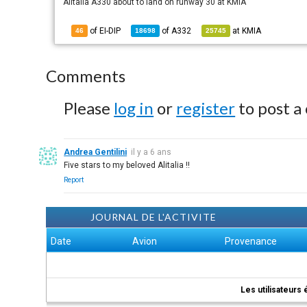
Alitalia A330 about to land on runway 30 at KMIA
of EI-DIP
of
A332
at
KMIA
46
18698
25745
Comments
Please
log in
or
register
to post a
Andrea Gentilini
il y a 6 ans
Five stars to my beloved Alitalia !!
Report
JOURNAL DE L'ACTIVITE
Date
Avion
Provenance
Les utilisateurs 