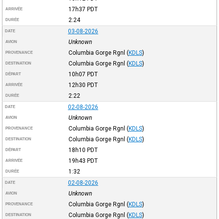
17h37
PDT
ARRIVÉE
2:24
DURÉE
03-08-2026
DATE
Unknown
AVION
Columbia Gorge Rgnl
(
KDLS
)
PROVENANCE
Columbia Gorge Rgnl
(
KDLS
)
DESTINATION
10h07
PDT
DÉPART
12h30
PDT
ARRIVÉE
2:22
DURÉE
02-08-2026
DATE
Unknown
AVION
Columbia Gorge Rgnl
(
KDLS
)
PROVENANCE
Columbia Gorge Rgnl
(
KDLS
)
DESTINATION
18h10
PDT
DÉPART
19h43
PDT
ARRIVÉE
1:32
DURÉE
02-08-2026
DATE
Unknown
AVION
Columbia Gorge Rgnl
(
KDLS
)
PROVENANCE
Columbia Gorge Rgnl
(
KDLS
)
DESTINATION