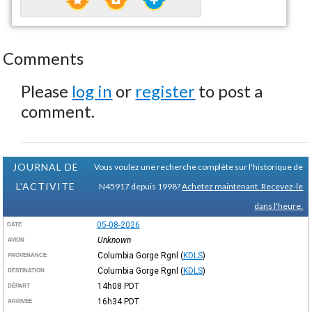
Comments
Please
log in
or
register
to post a
comment.
JOURNAL DE
Vous voulez une recherche complète sur l'historique de
L'ACTIVITE
N45917 depuis 1998?
Achetez maintenant. Recevez-le
dans l'heure.
05-08-2026
DATE
Unknown
AVION
Columbia Gorge Rgnl
(
KDLS
)
PROVENANCE
Columbia Gorge Rgnl
(
KDLS
)
DESTINATION
14h08
PDT
DÉPART
16h34
PDT
ARRIVÉE