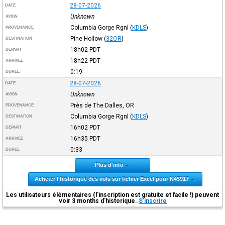
28-07-2026
DATE
Unknown
AVION
Columbia Gorge Rgnl
(
KDLS
)
PROVENANCE
Pine Hollow
(
32OR
)
DESTINATION
18h02
PDT
DÉPART
18h22
PDT
ARRIVÉE
0:19
DURÉE
28-07-2026
DATE
Unknown
AVION
Près de The Dalles, OR
PROVENANCE
Columbia Gorge Rgnl
(
KDLS
)
DESTINATION
16h02
PDT
DÉPART
16h35
PDT
ARRIVÉE
0:33
DURÉE
Plus d'info →
Acheter l'historique des vols sur fichier Excel pour N45917 →
Les utilisateurs élémentaires (l'inscription est gratuite et facile !) peuvent
voir 3 months d'historique.
S'inscrire