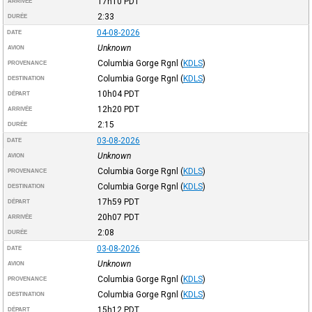
17h10
PDT
ARRIVÉE
2:33
DURÉE
04-08-2026
DATE
Unknown
AVION
Columbia Gorge Rgnl
(
KDLS
)
PROVENANCE
Columbia Gorge Rgnl
(
KDLS
)
DESTINATION
10h04
PDT
DÉPART
12h20
PDT
ARRIVÉE
2:15
DURÉE
03-08-2026
DATE
Unknown
AVION
Columbia Gorge Rgnl
(
KDLS
)
PROVENANCE
Columbia Gorge Rgnl
(
KDLS
)
DESTINATION
17h59
PDT
DÉPART
20h07
PDT
ARRIVÉE
2:08
DURÉE
03-08-2026
DATE
Unknown
AVION
Columbia Gorge Rgnl
(
KDLS
)
PROVENANCE
Columbia Gorge Rgnl
(
KDLS
)
DESTINATION
15h12
PDT
DÉPART