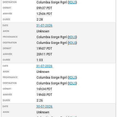
Columbia Gorge Rgnl
(
KDLS
)
DESTINATION
09h37
PDT
DÉPART
12h06
PDT
ARRIVÉE
2:28
DURÉE
31-07-2026
DATE
Unknown
AVION
Columbia Gorge Rgnl
(
KDLS
)
PROVENANCE
Columbia Gorge Rgnl
(
KDLS
)
DESTINATION
19h07
PDT
DÉPART
20h11
PDT
ARRIVÉE
1:03
DURÉE
31-07-2026
DATE
Unknown
AVION
Columbia Gorge Rgnl
(
KDLS
)
PROVENANCE
Columbia Gorge Rgnl
(
KDLS
)
DESTINATION
16h34
PDT
DÉPART
19h00
PDT
ARRIVÉE
2:26
DURÉE
30-07-2026
DATE
Unknown
AVION