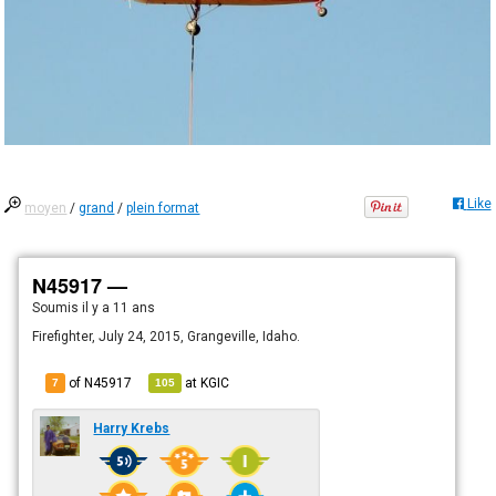
Like
moyen
/
grand
/
plein format
N45917 —
Soumis
il y a 11 ans
Firefighter, July 24, 2015, Grangeville, Idaho.
of N45917
at
KGIC
7
105
Harry Krebs