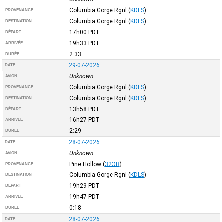
Columbia Gorge Rgnl
(
KDLS
)
PROVENANCE
Columbia Gorge Rgnl
(
KDLS
)
DESTINATION
17h00
PDT
DÉPART
19h33
PDT
ARRIVÉE
2:33
DURÉE
29-07-2026
DATE
Unknown
AVION
Columbia Gorge Rgnl
(
KDLS
)
PROVENANCE
Columbia Gorge Rgnl
(
KDLS
)
DESTINATION
13h58
PDT
DÉPART
16h27
PDT
ARRIVÉE
2:29
DURÉE
28-07-2026
DATE
Unknown
AVION
Pine Hollow
(
32OR
)
PROVENANCE
Columbia Gorge Rgnl
(
KDLS
)
DESTINATION
19h29
PDT
DÉPART
19h47
PDT
ARRIVÉE
0:18
DURÉE
28-07-2026
DATE