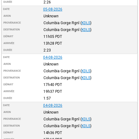
2:26
DURÉE
05-08-2026
DATE
Unknown
AVION
Columbia Gorge Rgnl
(
KDLS
)
PROVENANCE
Columbia Gorge Rgnl
(
KDLS
)
DESTINATION
11h05
PDT
DÉPART
13h28
PDT
ARRIVÉE
2:23
DURÉE
04-08-2026
DATE
Unknown
AVION
Columbia Gorge Rgnl
(
KDLS
)
PROVENANCE
Columbia Gorge Rgnl
(
KDLS
)
DESTINATION
17h40
PDT
DÉPART
19h37
PDT
ARRIVÉE
1:57
DURÉE
04-08-2026
DATE
Unknown
AVION
Columbia Gorge Rgnl
(
KDLS
)
PROVENANCE
Columbia Gorge Rgnl
(
KDLS
)
DESTINATION
14h36
PDT
DÉPART