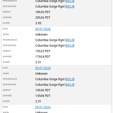
Columbia Gorge Rgnl
(
KDLS
)
PROVENANCE
Columbia Gorge Rgnl
(
KDLS
)
DESTINATION
18h20
PDT
DÉPART
20h26
PDT
ARRIVÉE
2:05
DURÉE
30-07-2026
DATE
Unknown
AVION
Columbia Gorge Rgnl
(
KDLS
)
PROVENANCE
Columbia Gorge Rgnl
(
KDLS
)
DESTINATION
15h23
PDT
DÉPART
17h54
PDT
ARRIVÉE
2:31
DURÉE
30-07-2026
DATE
Unknown
AVION
Columbia Gorge Rgnl
(
KDLS
)
PROVENANCE
Columbia Gorge Rgnl
(
KDLS
)
DESTINATION
10h36
PDT
DÉPART
13h08
PDT
ARRIVÉE
2:31
DURÉE
29-07-2026
DATE
Unknown
AVION