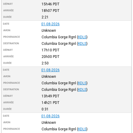
15h46
PDT
DÉPART
18h07
PDT
ARRIVÉE
2:21
DURÉE
01-08-2026
DATE
Unknown
AVION
Columbia Gorge Rgnl
(
KDLS
)
PROVENANCE
Columbia Gorge Rgnl
(
KDLS
)
DESTINATION
17h10
PDT
DÉPART
20h00
PDT
ARRIVÉE
2:50
DURÉE
01-08-2026
DATE
Unknown
AVION
Columbia Gorge Rgnl
(
KDLS
)
PROVENANCE
Columbia Gorge Rgnl
(
KDLS
)
DESTINATION
13h49
PDT
DÉPART
14h21
PDT
ARRIVÉE
0:31
DURÉE
01-08-2026
DATE
Unknown
AVION
Columbia Gorge Rgnl
(
KDLS
)
PROVENANCE