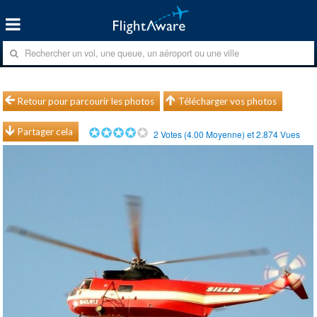
Retour pour parcourir les photos
Télécharger vos photos
Partager cela
2
Votes (
4.00
Moyenne) et
2.874
Vues