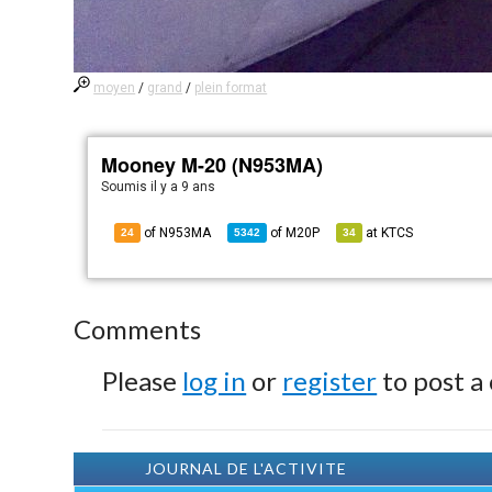
moyen
/
grand
/
plein format
Mooney M-20 (N953MA)
Soumis
il y a 9 ans
of N953MA
of
M20P
at
KTCS
24
5342
34
Comments
Please
log in
or
register
to post a
JOURNAL DE L'ACTIVITE