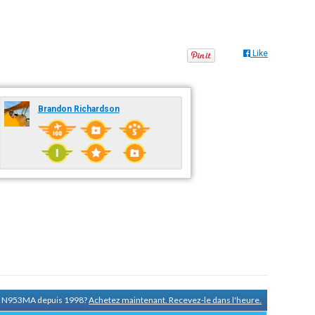
Like
Brandon Richardson
de N953MA depuis 1998?
Achetez maintenant. Recevez-le dans l'heure.