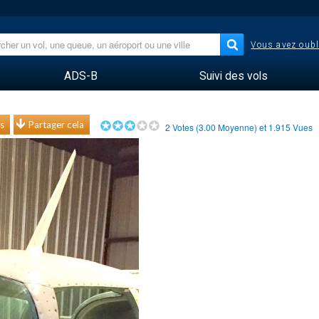
Vous avez oubl
ADS-B
Suivi des vols
s
Partager cela
2
Votes (
3.00
Moyenne) et
1.915
Vues