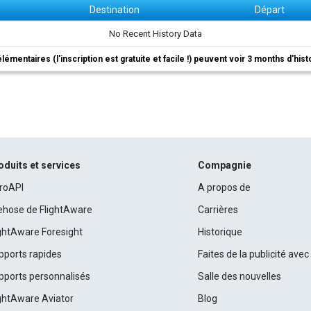
Destination
Départ
No Recent History Data
élémentaires (l'inscription est gratuite et facile !) peuvent voir 3 months d'his
oduits et services
Compagnie
roAPI
A propos de
rehose de FlightAware
Carrières
ightAware Foresight
Historique
pports rapides
Faites de la publicité ave
pports personnalisés
Salle des nouvelles
ightAware Aviator
Blog