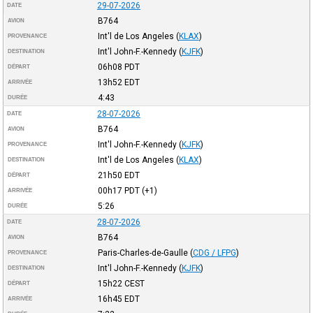
29-07-2026
DATE
B764
AVION
Int'l de Los Angeles
(
KLAX
)
PROVENANCE
Int'l John-F.-Kennedy
(
KJFK
)
DESTINATION
06h08
PDT
DÉPART
13h52
EDT
ARRIVÉE
4:43
DURÉE
28-07-2026
DATE
B764
AVION
Int'l John-F.-Kennedy
(
KJFK
)
PROVENANCE
Int'l de Los Angeles
(
KLAX
)
DESTINATION
21h50
EDT
DÉPART
00h17
PDT
(+1)
ARRIVÉE
5:26
DURÉE
28-07-2026
DATE
B764
AVION
Paris-Charles-de-Gaulle
(
CDG / LFPG
)
PROVENANCE
Int'l John-F.-Kennedy
(
KJFK
)
DESTINATION
15h22
CEST
DÉPART
16h45
EDT
ARRIVÉE