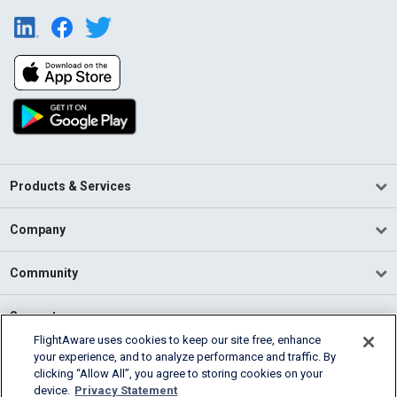
Products & Services
Company
Community
Support
FlightAware uses cookies to keep our site free, enhance
your experience, and to analyze performance and traffic. By
English (USA)
clicking “Allow All”, you agree to storing cookies on your
2026 FlightAware
device.
Privacy Statement