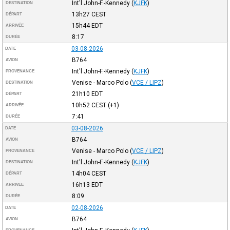
Int'l John-F.-Kennedy
(
KJFK
)
DESTINATION
13h27
CEST
DÉPART
15h44
EDT
ARRIVÉE
8:17
DURÉE
03-08-2026
DATE
B764
AVION
Int'l John-F.-Kennedy
(
KJFK
)
PROVENANCE
Venise - Marco Polo
(
VCE / LIPZ
)
DESTINATION
21h10
EDT
DÉPART
10h52
CEST
(+1)
ARRIVÉE
7:41
DURÉE
03-08-2026
DATE
B764
AVION
Venise - Marco Polo
(
VCE / LIPZ
)
PROVENANCE
Int'l John-F.-Kennedy
(
KJFK
)
DESTINATION
14h04
CEST
DÉPART
16h13
EDT
ARRIVÉE
8:09
DURÉE
02-08-2026
DATE
B764
AVION