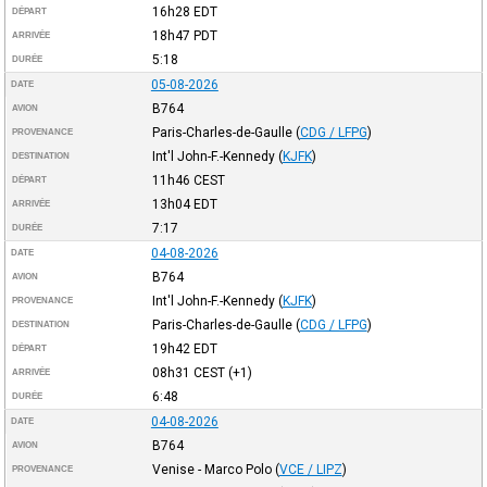
16h28
EDT
DÉPART
18h47
PDT
ARRIVÉE
5:18
DURÉE
05-08-2026
DATE
B764
AVION
Paris-Charles-de-Gaulle
(
CDG / LFPG
)
PROVENANCE
Int'l John-F.-Kennedy
(
KJFK
)
DESTINATION
11h46
CEST
DÉPART
13h04
EDT
ARRIVÉE
7:17
DURÉE
04-08-2026
DATE
B764
AVION
Int'l John-F.-Kennedy
(
KJFK
)
PROVENANCE
Paris-Charles-de-Gaulle
(
CDG / LFPG
)
DESTINATION
19h42
EDT
DÉPART
08h31
CEST
(+1)
ARRIVÉE
6:48
DURÉE
04-08-2026
DATE
B764
AVION
Venise - Marco Polo
(
VCE / LIPZ
)
PROVENANCE