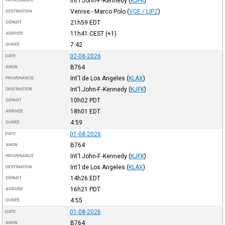
Int'l John-F.-Kennedy
(
KJFK
)
PROVENANCE
Venise - Marco Polo
(
VCE / LIPZ
)
DESTINATION
21h59
EDT
DÉPART
11h41
CEST
(+1)
ARRIVÉE
7:42
DURÉE
02-08-2026
DATE
B764
AVION
Int'l de Los Angeles
(
KLAX
)
PROVENANCE
Int'l John-F.-Kennedy
(
KJFK
)
DESTINATION
10h02
PDT
DÉPART
18h01
EDT
ARRIVÉE
4:59
DURÉE
01-08-2026
DATE
B764
AVION
Int'l John-F.-Kennedy
(
KJFK
)
PROVENANCE
Int'l de Los Angeles
(
KLAX
)
DESTINATION
14h26
EDT
DÉPART
16h21
PDT
ARRIVÉE
4:55
DURÉE
01-08-2026
DATE
B764
AVION