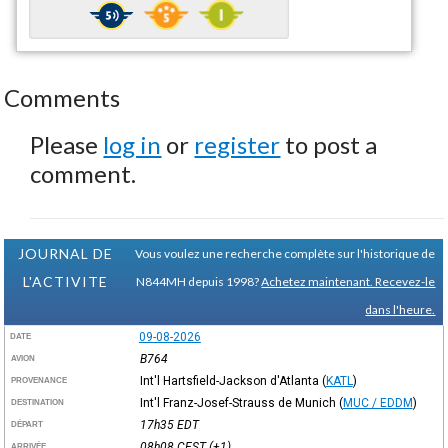
Comments
Please
log in
or
register
to post a
comment.
JOURNAL DE
Vous voulez une recherche complète sur l'historique de
L'ACTIVITE
N844MH depuis 1998?
Achetez maintenant. Recevez-le
dans l'heure.
09-08-2026
DATE
B764
AVION
Int'l Hartsfield-Jackson d'Atlanta
(
KATL
)
PROVENANCE
Int'l Franz-Josef-Strauss de Munich
(
MUC / EDDM
)
DESTINATION
17h35
EDT
DÉPART
08h08
CEST
(+1)
ARRIVÉE