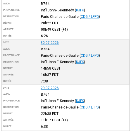
B764
AVION
Int'l John-F.-Kennedy
(
KJFK
)
PROVENANCE
Paris-Charles-de-Gaulle
(
CDG / LFPG
)
DESTINATION
20h22
EDT
DÉPART
08h49
CEST
(+1)
ARRIVÉE
6:26
DURÉE
30-07-2026
DATE
B764
AVION
Paris-Charles-de-Gaulle
(
CDG / LFPG
)
PROVENANCE
Int'l John-F.-Kennedy
(
KJFK
)
DESTINATION
14h58
CEST
DÉPART
16h37
EDT
ARRIVÉE
7:38
DURÉE
29-07-2026
DATE
B764
AVION
Int'l John-F.-Kennedy
(
KJFK
)
PROVENANCE
Paris-Charles-de-Gaulle
(
CDG / LFPG
)
DESTINATION
22h38
EDT
DÉPART
11h17
CEST
(+1)
ARRIVÉE
6:38
DURÉE