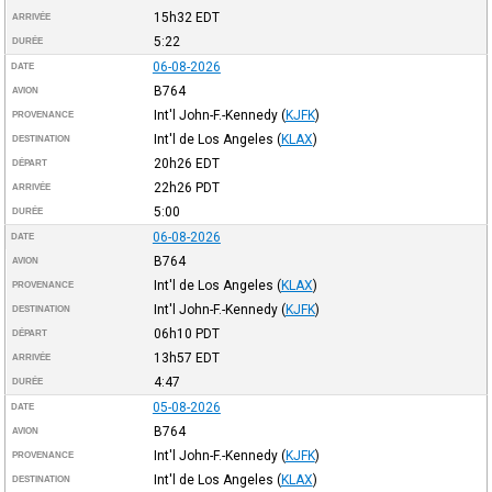
15h32
EDT
ARRIVÉE
5:22
DURÉE
06-08-2026
DATE
B764
AVION
Int'l John-F.-Kennedy
(
KJFK
)
PROVENANCE
Int'l de Los Angeles
(
KLAX
)
DESTINATION
20h26
EDT
DÉPART
22h26
PDT
ARRIVÉE
5:00
DURÉE
06-08-2026
DATE
B764
AVION
Int'l de Los Angeles
(
KLAX
)
PROVENANCE
Int'l John-F.-Kennedy
(
KJFK
)
DESTINATION
06h10
PDT
DÉPART
13h57
EDT
ARRIVÉE
4:47
DURÉE
05-08-2026
DATE
B764
AVION
Int'l John-F.-Kennedy
(
KJFK
)
PROVENANCE
Int'l de Los Angeles
(
KLAX
)
DESTINATION