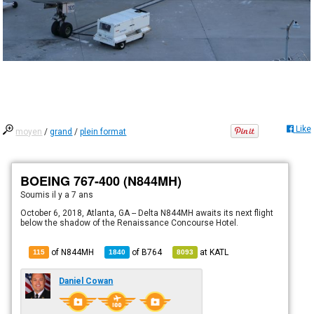
Like
moyen
/
grand
/
plein format
BOEING 767-400 (N844MH)
Soumis
il y a 7 ans
October 6, 2018, Atlanta, GA -- Delta N844MH awaits its next flight
below the shadow of the Renaissance Concourse Hotel.
of N844MH
of
B764
at
KATL
115
1840
8093
Daniel Cowan