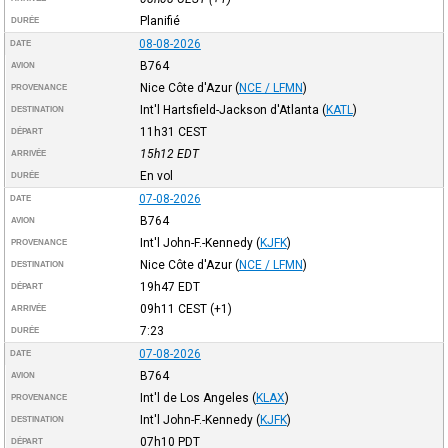
Planifié
DURÉE
08-08-2026
DATE
B764
AVION
Nice Côte d'Azur
(
NCE / LFMN
)
PROVENANCE
Int'l Hartsfield-Jackson d'Atlanta
(
KATL
)
DESTINATION
11h31
CEST
DÉPART
15h12
EDT
ARRIVÉE
En vol
DURÉE
07-08-2026
DATE
B764
AVION
Int'l John-F.-Kennedy
(
KJFK
)
PROVENANCE
Nice Côte d'Azur
(
NCE / LFMN
)
DESTINATION
19h47
EDT
DÉPART
09h11
CEST
(+1)
ARRIVÉE
7:23
DURÉE
07-08-2026
DATE
B764
AVION
Int'l de Los Angeles
(
KLAX
)
PROVENANCE
Int'l John-F.-Kennedy
(
KJFK
)
DESTINATION
07h10
PDT
DÉPART