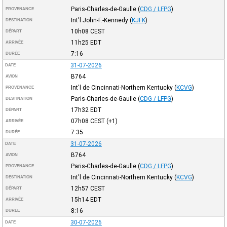
Paris-Charles-de-Gaulle
(
CDG / LFPG
)
PROVENANCE
Int'l John-F.-Kennedy
(
KJFK
)
DESTINATION
10h08
CEST
DÉPART
11h25
EDT
ARRIVÉE
7:16
DURÉE
31-07-2026
DATE
B764
AVION
Int'l de Cincinnati-Northern Kentucky
(
KCVG
)
PROVENANCE
Paris-Charles-de-Gaulle
(
CDG / LFPG
)
DESTINATION
17h32
EDT
DÉPART
07h08
CEST
(+1)
ARRIVÉE
7:35
DURÉE
31-07-2026
DATE
B764
AVION
Paris-Charles-de-Gaulle
(
CDG / LFPG
)
PROVENANCE
Int'l de Cincinnati-Northern Kentucky
(
KCVG
)
DESTINATION
12h57
CEST
DÉPART
15h14
EDT
ARRIVÉE
8:16
DURÉE
30-07-2026
DATE