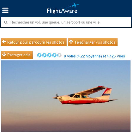
Retour pour parcourir les photos
Télécharger vos photos
Partager cela
9
Votes (
4.22
Moyenne) et
4.425
Vues