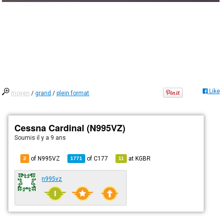
Like
moyen
/
grand
/
plein format
Cessna Cardinal (N995VZ)
Soumis
il y a 9 ans
of N995VZ
of
C177
at
KGBR
2
1771
11
n995vz