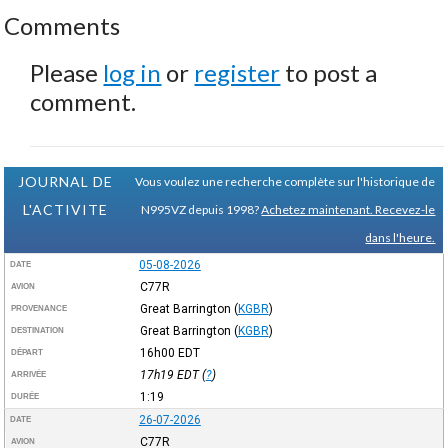
Comments
Please
log in
or
register
to post a
comment.
JOURNAL DE
Vous voulez une recherche complète sur l'historique de
L'ACTIVITE
N995VZ depuis 1998?
Achetez maintenant. Recevez-le
dans l'heure.
05-08-2026
DATE
C77R
AVION
Great Barrington
(
KGBR
)
PROVENANCE
Great Barrington
(
KGBR
)
DESTINATION
16h00
EDT
DÉPART
17h19
EDT
(
?
)
ARRIVÉE
1:19
DURÉE
26-07-2026
DATE
C77R
AVION