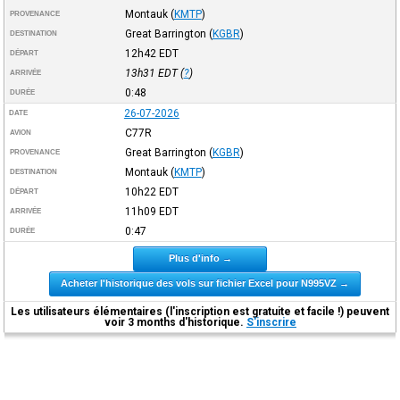
Montauk
(
KMTP
)
PROVENANCE
Great Barrington
(
KGBR
)
DESTINATION
12h42
EDT
DÉPART
13h31
EDT
(
?
)
ARRIVÉE
0:48
DURÉE
26-07-2026
DATE
C77R
AVION
Great Barrington
(
KGBR
)
PROVENANCE
Montauk
(
KMTP
)
DESTINATION
10h22
EDT
DÉPART
11h09
EDT
ARRIVÉE
0:47
DURÉE
Plus d'info →
Acheter l'historique des vols sur fichier Excel pour N995VZ →
Les utilisateurs élémentaires (l'inscription est gratuite et facile !) peuvent
voir 3 months d'historique.
S'inscrire