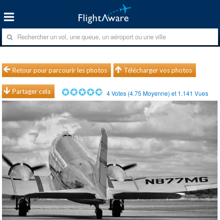
Retour pour parcourir les photos
Télécharger vos photos
Partager cela
4
Votes (
4.75
Moyenne) et
1.141
Vues