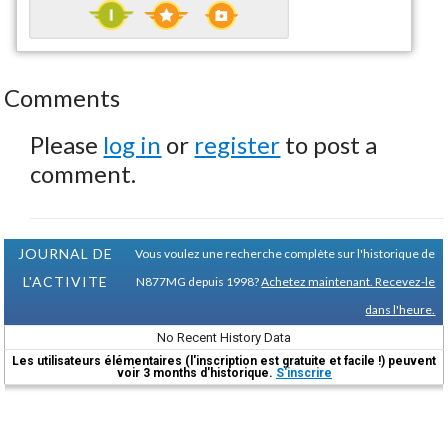
Comments
Please
log in
or
register
to post a
comment.
JOURNAL DE
Vous voulez une recherche complète sur l'historique de
L'ACTIVITE
N877MG depuis 1998?
Achetez maintenant. Recevez-le
dans l'heure.
No Recent History Data
Les utilisateurs élémentaires (l'inscription est gratuite et facile !) peuvent
voir 3 months d'historique.
S'inscrire