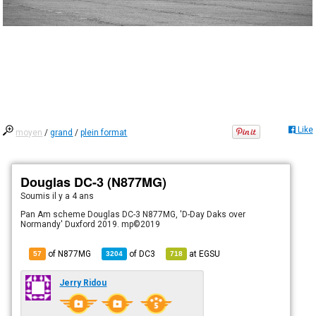
Like
moyen
/
grand
/
plein format
Douglas DC-3 (N877MG)
Soumis
il y a 4 ans
Pan Am scheme Douglas DC-3 N877MG, 'D-Day Daks over
Normandy' Duxford 2019. mp©2019
of N877MG
of
DC3
at
EGSU
57
3204
718
Jerry Ridou