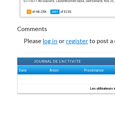
EC-135T1 Air-Glaciers, Lauterbrunnen base, Switzerland, Nov 25
of HB-ZRK
of
EC35
1
1667
Comments
Please
log in
or
register
to post a
JOURNAL DE L'ACTIVITE
Date
Avion
Provenance
Les utilisateurs 