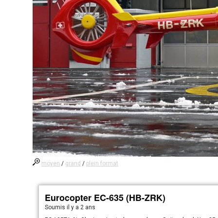
moyen
/
grand
/
plein format
Eurocopter EC-635 (HB-ZRK)
Soumis
il y a 2 ans