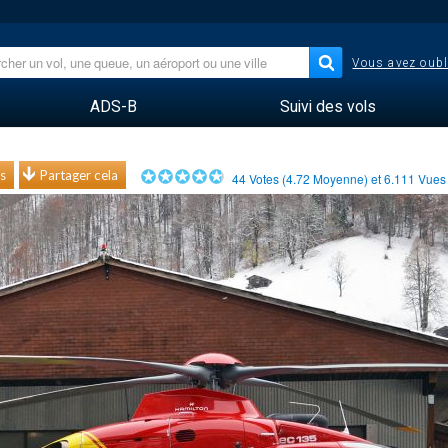
Vous avez oubl
ADS-B
Suivi des vols
s
Partager cela
44
Votes (
4.72
Moyenne) et
6.111
Vue