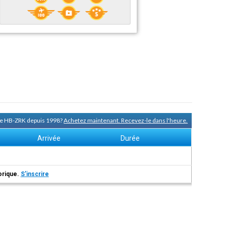
 de HB-ZRK depuis 1998?
Achetez maintenant. Recevez-le dans l'heure.
Arrivée
Durée
torique.
S'inscrire