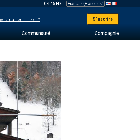
07h15 EDT
S'inscrire
ié le numéro de vol ?
Communauté
Compagnie
s