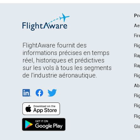
Pr
Ae
Fi
FlightAware fournit des
Fl
informations précises en temps
Ra
réel, historiques et prédictives
Ra
sur les vols à tous les segments
de l'industrie aéronautique.
Fl
Ab
Fl
Fl
Fl
Gl