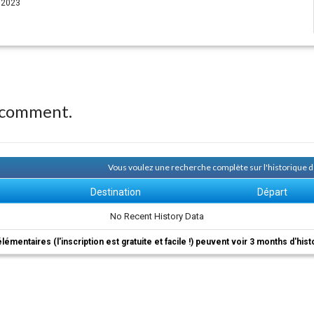
, 2023
 comment.
Vous voulez une recherche complète sur l'historique
Destination
Départ
No Recent History Data
élémentaires (l'inscription est gratuite et facile !) peuvent voir 3 months d'his