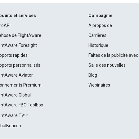
oduits et services
Compagnie
roAPI
A propos de
rehose de FlightAware
Carrières
ightAware Foresight
Historique
pports rapides
Faites de la publicité ave
pports personnalisés
Salle des nouvelles
ightAware Aviator
Blog
onnements Premium
Webinaires
ightAware Global
ightAware FBO Toolbox
ightAware TV℠
obalBeacon