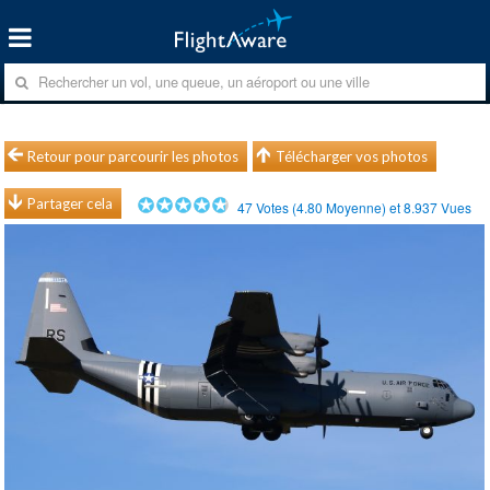
Retour pour parcourir les photos
Télécharger vos photos
Partager cela
47
Votes (
4.80
Moyenne) et
8.937
Vues