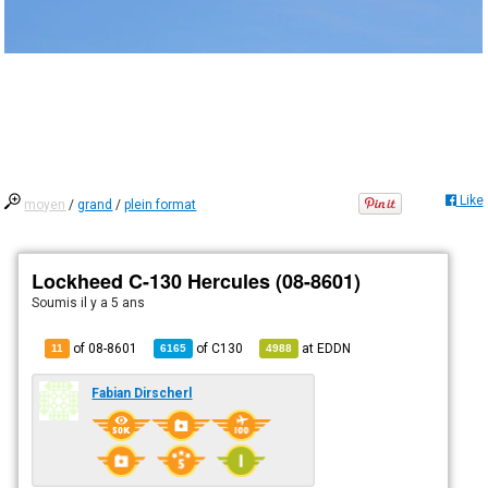
Like
moyen
/
grand
/
plein format
Lockheed C-130 Hercules (08-8601)
Soumis
il y a 5 ans
of 08-8601
of
C130
at
EDDN
11
6165
4988
Fabian Dirscherl