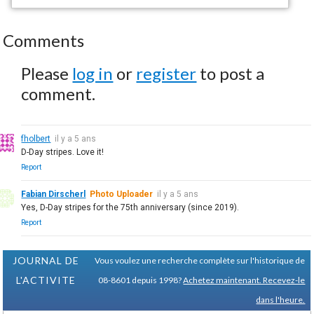
Comments
Please
log in
or
register
to post a
comment.
fholbert
il y a 5 ans
D-Day stripes. Love it!
Report
Fabian Dirscherl
Photo Uploader
il y a 5 ans
Yes, D-Day stripes for the 75th anniversary (since 2019).
Report
JOURNAL DE
Vous voulez une recherche complète sur l'historique de
L'ACTIVITE
08-8601 depuis 1998?
Achetez maintenant. Recevez-le
dans l'heure.