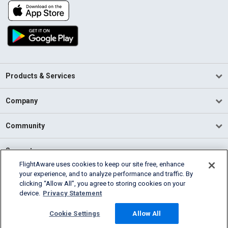
Products & Services
Company
Community
Support
FlightAware uses cookies to keep our site free, enhance
your experience, and to analyze performance and traffic. By
English (USA)
clicking “Allow All”, you agree to storing cookies on your
2026 FlightAware
device.
Privacy Statement
Terms of Use
Privacy
Cookie Settings
Cookie Settings
Allow All