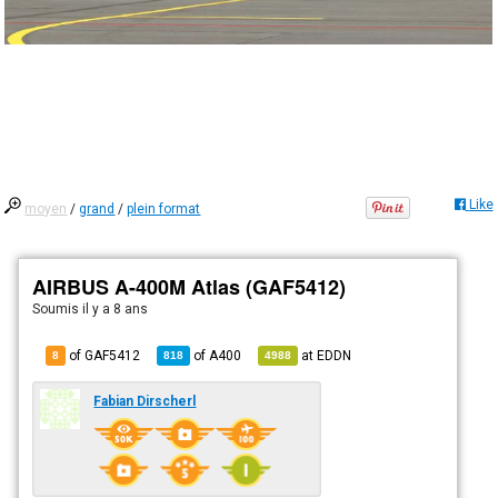
Like
moyen
/
grand
/
plein format
AIRBUS A-400M Atlas (GAF5412)
Soumis
il y a 8 ans
of GAF5412
of
A400
at
EDDN
8
818
4988
Fabian Dirscherl