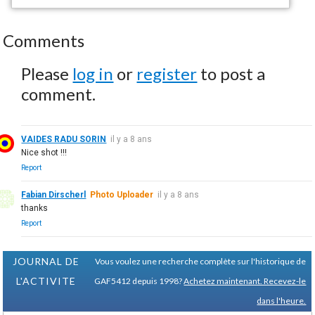
Comments
Please
log in
or
register
to post a
comment.
VAIDES RADU SORIN
il y a 8 ans
Nice shot !!!
Report
Fabian Dirscherl
Photo Uploader
il y a 8 ans
thanks
Report
JOURNAL DE
Vous voulez une recherche complète sur l'historique de
L'ACTIVITE
GAF5412 depuis 1998?
Achetez maintenant. Recevez-le
dans l'heure.