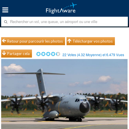
Retour pour parcourir les photos
Télécharger vos photos
Partager cela
22
Votes (
4.32
Moyenne) et
6.479
Vues