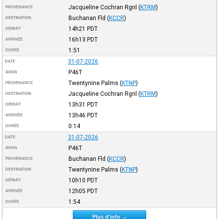
Jacqueline Cochran Rgnl
(
KTRM
)
PROVENANCE
Buchanan Fld
(
KCCR
)
DESTINATION
14h21
PDT
DÉPART
16h13
PDT
ARRIVÉE
1:51
DURÉE
31-07-2026
DATE
P46T
AVION
Twentynine Palms
(
KTNP
)
PROVENANCE
Jacqueline Cochran Rgnl
(
KTRM
)
DESTINATION
13h31
PDT
DÉPART
13h46
PDT
ARRIVÉE
0:14
DURÉE
31-07-2026
DATE
P46T
AVION
Buchanan Fld
(
KCCR
)
PROVENANCE
Twentynine Palms
(
KTNP
)
DESTINATION
10h10
PDT
DÉPART
12h05
PDT
ARRIVÉE
1:54
DURÉE
Plus d'info →