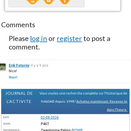
Comments
Please
log in
or
register
to post a
comment.
Erik Fotorny
il y a 9 ans
Nice!
Report
JOURNAL DE
Vous voulez une recherche complète sur l'historique de
L'ACTIVITE
N460AB depuis 1998?
Achetez maintenant. Recevez-le
dans l'heure.
02-08-2026
DATE
P46T
AVION
Twentynine Palms
(
KTNP
)
PROVENANCE