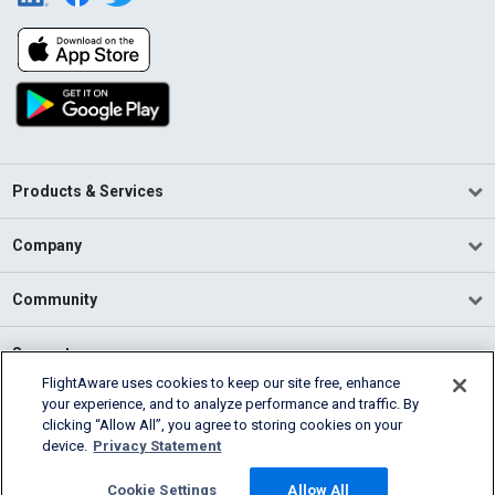
Products & Services
Company
Community
Support
FlightAware uses cookies to keep our site free, enhance
your experience, and to analyze performance and traffic. By
English (USA)
clicking “Allow All”, you agree to storing cookies on your
2026 FlightAware
device.
Privacy Statement
Terms of Use
Privacy
Cookie Settings
Cookie Settings
Allow All