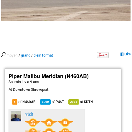
Like
moyen
/
grand
/
plein format
Piper Malibu Meridian (N460AB)
Soumis
il y a 9 ans
At Downtown Shreveport.
of N460AB
of
P46T
at
KDTN
5
1699
2971
ppick