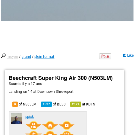
Like
moyen
/
grand
/
plein format
Beechcraft Super King Air 300 (N503LM)
Soumis
il y a 17 ans
Landing on 14 at Downtown Shreveport.
of N503LM
of
BE30
at
KDTN
6
1597
2971
ppick