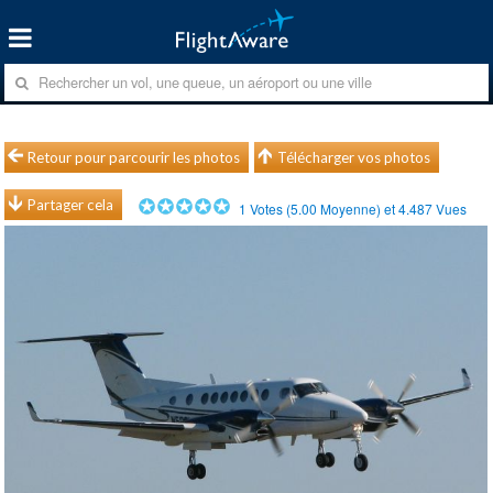
Retour pour parcourir les photos
Télécharger vos photos
Partager cela
1
Votes (
5.00
Moyenne) et
4.487
Vues