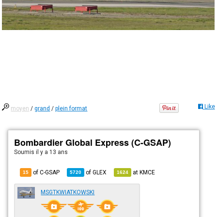
Like
moyen
/
grand
/
plein format
Bombardier Global Express (C-GSAP)
Soumis
il y a 13 ans
of C-GSAP
of
GLEX
at
KMCE
15
5720
1624
MSGTKWIATKOWSKI