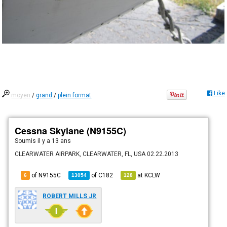
Like
moyen
/
grand
/
plein format
Cessna Skylane (N9155C)
Soumis
il y a 13 ans
CLEARWATER AIRPARK, CLEARWATER, FL, USA 02.22.2013
of N9155C
of
C182
at
KCLW
6
13054
128
ROBERT MILLS JR