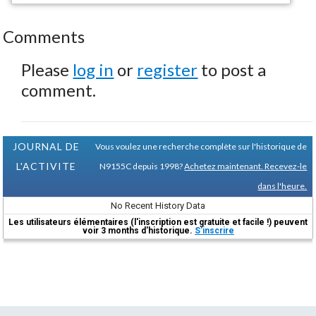
Comments
Please
log in
or
register
to post a
comment.
JOURNAL DE
Vous voulez une recherche complète sur l'historique de
L'ACTIVITE
N9155C depuis 1998?
Achetez maintenant. Recevez-le
dans l'heure.
No Recent History Data
Les utilisateurs élémentaires (l'inscription est gratuite et facile !) peuvent
voir 3 months d'historique.
S'inscrire