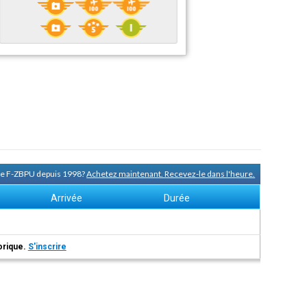
 de F-ZBPU depuis 1998?
Achetez maintenant. Recevez-le dans l'heure.
Arrivée
Durée
torique.
S'inscrire