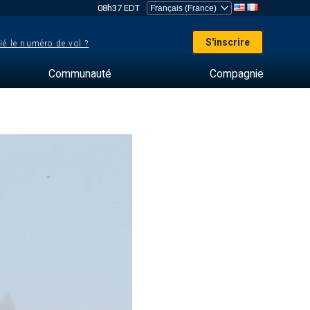
08h37 EDT
S'inscrire
ié le numéro de vol ?
Communauté
Compagnie