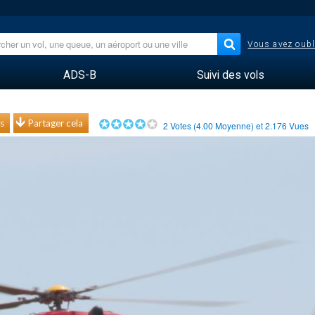
Vous avez oubl
ADS-B
Suivi des vols
s
Partager cela
2
Votes (
4.00
Moyenne) et
2.176
Vues