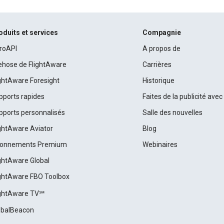
oduits et services
Compagnie
roAPI
A propos de
rehose de FlightAware
Carrières
ightAware Foresight
Historique
pports rapides
Faites de la publicité ave
pports personnalisés
Salle des nouvelles
ightAware Aviator
Blog
onnements Premium
Webinaires
ightAware Global
ightAware FBO Toolbox
ightAware TV℠
obalBeacon