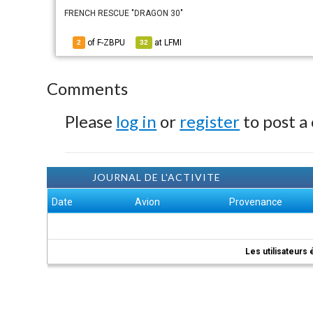
FRENCH RESCUE "DRAGON 30"
of F-ZBPU
at
LFMI
2
32
Comments
Please
log in
or
register
to post a
JOURNAL DE L'ACTIVITE
Date
Avion
Provenance
Les utilisateurs 