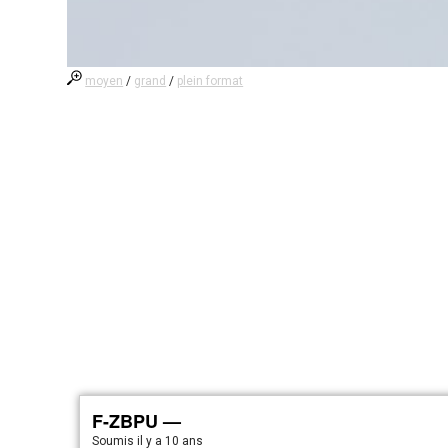
moyen
/
grand
/
plein format
F-ZBPU —
Soumis
il y a 10 ans