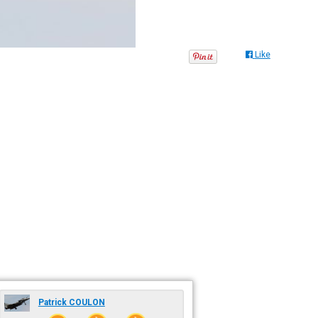
Like
Patrick COULON