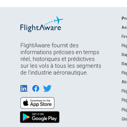
Pr
Ae
Fi
FlightAware fournit des
Fl
informations précises en temps
Ra
réel, historiques et prédictives
Ra
sur les vols à tous les segments
de l'industrie aéronautique.
Fl
Ab
Fl
Fl
Fl
Gl