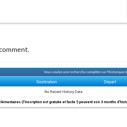
 comment.
Vous voulez une recherche complète sur l'historique
Destination
Départ
No Recent History Data
élémentaires (l'inscription est gratuite et facile !) peuvent voir 3 months d'his