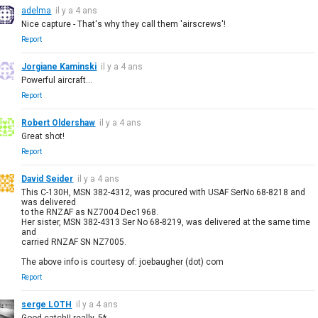
adelma
il y a 4 ans
Nice capture - That's why they call them 'airscrews'!
Report
Jorgiane Kaminski
il y a 4 ans
Powerful aircraft...
Report
Robert Oldershaw
il y a 4 ans
Great shot!
Report
David Seider
il y a 4 ans
This C-130H, MSN 382-4312, was procured with USAF SerNo 68-8218 and
was delivered
to the RNZAF as NZ7004 Dec1968.
Her sister, MSN 382-4313 Ser No 68-8219, was delivered at the same time
and
carried RNZAF SN NZ7005.
The above info is courtesy of: joebaugher (dot) com
Report
serge LOTH
il y a 4 ans
Good catch!! really..5*