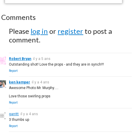
Comments
Please
log in
or
register
to post a
comment.
Robert Bryan
il y a 5 ans
Outstanding shot! Love the props - and they are in synch!!!
Report
ken kemper
il y a 4 ans
Awesome Photo Mr. Murphy.....
Love those swirling props
Report
garritt
il y a 4 ans
3 thumbs up
Report