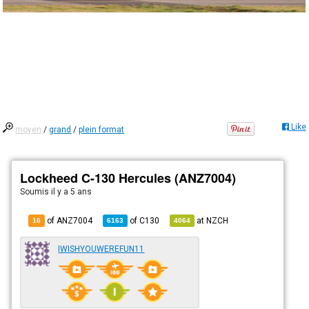
Like
moyen
/
grand
/
plein format
Lockheed C-130 Hercules (ANZ7004)
Soumis
il y a 5 ans
of ANZ7004
of
C130
at
NZCH
16
6163
4064
IWISHYOUWEREFUN11