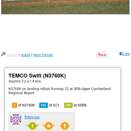
Like
moyen
/
grand
/
plein format
TEMCO Swift (N3760K)
Soumis
il y a 14 ans
N3760K on landing rollout Runway 22 at SRB-Upper Cumberland
Regional Airport
of N3760K
of
GC1
at
KSRB
2
182
389
flyboycpa