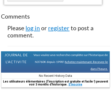
Comments
Please
log in
or
register
to post a
comment.
JOURNAL DE
Vous voulez une recherche complète sur l'historique de
L'ACTIVITE
N3760K depuis 1998?
Achetez maintenant. Recevez-le
dans l'heure.
No Recent History Data
Les utilisateurs élémentaires (l'inscription est gratuite et facile !) peuvent
voir 3 months d'historique.
S'inscrire