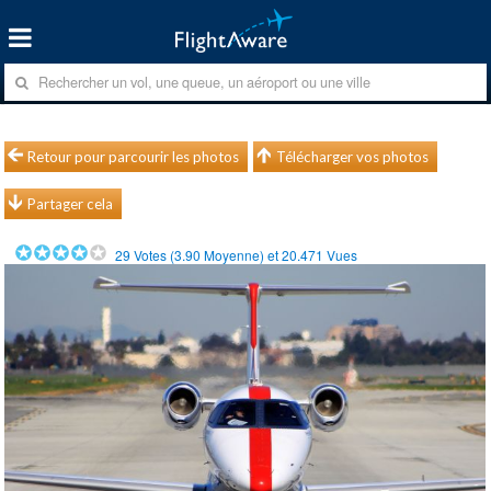
Retour pour parcourir les photos
Télécharger vos photos
Partager cela
29
Votes (
3.90
Moyenne) et
20.471
Vues