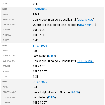
0:46
DURÉE
07-08-2026
DATE
E50P
AVION
Don Miguel Hidalgo y Costilla Int'l
(
GDL / MMGL
)
PROVENANCE
Queretaro Intercontinental Airport
(
QRO / MMQT
)
DESTINATION
09h50
CST
DÉPART
10h37
CST
ARRIVÉE
0:46
DURÉE
31-07-2026
DATE
E50P
AVION
Laredo Intl
(
KLRD
)
PROVENANCE
Don Miguel Hidalgo y Costilla Int'l
(
GDL / MMGL
)
DESTINATION
18h24
CDT
DÉPART
18h55
CST
ARRIVÉE
1:31
DURÉE
31-07-2026
DATE
E50P
AVION
Perot Fld/Fort Worth Alliance
(
KAFW
)
PROVENANCE
Laredo Intl
(
KLRD
)
DESTINATION
16h24
CDT
DÉPART