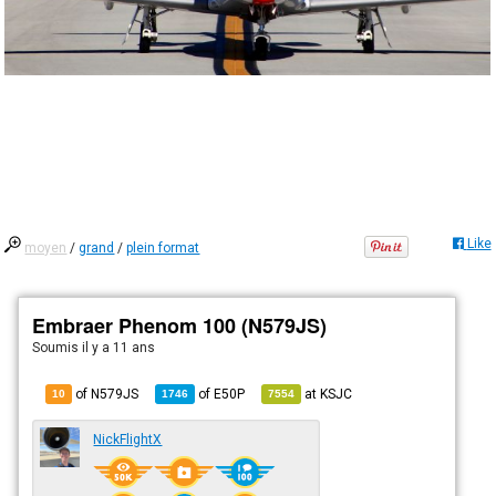
Like
moyen
/
grand
/
plein format
Embraer Phenom 100 (N579JS)
Soumis
il y a 11 ans
of N579JS
of
E50P
at
KSJC
10
1746
7554
NickFlightX