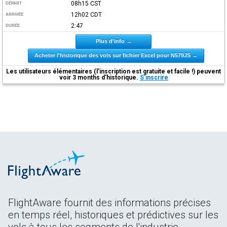
08h15
CST
DÉPART
12h02
CDT
ARRIVÉE
2:47
DURÉE
Plus d'info →
Acheter l'historique des vols sur fichier Excel pour N579JS →
Les utilisateurs élémentaires (l'inscription est gratuite et facile !) peuvent
voir 3 months d'historique.
S'inscrire
FlightAware fournit des informations précises
en temps réel, historiques et prédictives sur les
vols à tous les segments de l'industrie