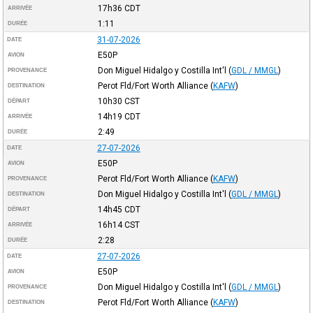
17h36
CDT
ARRIVÉE
1:11
DURÉE
31-07-2026
DATE
E50P
AVION
Don Miguel Hidalgo y Costilla Int'l
(
GDL / MMGL
)
PROVENANCE
Perot Fld/Fort Worth Alliance
(
KAFW
)
DESTINATION
10h30
CST
DÉPART
14h19
CDT
ARRIVÉE
2:49
DURÉE
27-07-2026
DATE
E50P
AVION
Perot Fld/Fort Worth Alliance
(
KAFW
)
PROVENANCE
Don Miguel Hidalgo y Costilla Int'l
(
GDL / MMGL
)
DESTINATION
14h45
CDT
DÉPART
16h14
CST
ARRIVÉE
2:28
DURÉE
27-07-2026
DATE
E50P
AVION
Don Miguel Hidalgo y Costilla Int'l
(
GDL / MMGL
)
PROVENANCE
Perot Fld/Fort Worth Alliance
(
KAFW
)
DESTINATION