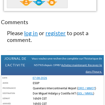
Comments
Please
log in
or
register
to post a
comment.
JOURNAL DE
Vous voulez une recherche complète sur l'historique de
L'ACTIVITE
N579JS depuis 1998?
Achetez maintenant. Recevez-le
dans l'heure.
07-08-2026
DATE
E50P
AVION
Queretaro Intercontinental Airport
(
QRO / MMQT
)
PROVENANCE
Don Miguel Hidalgo y Costilla Int'l
(
GDL / MMGL
)
DESTINATION
16h09
CST
DÉPART
16h55
CST
ARRIVÉE