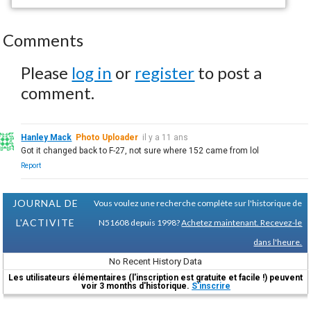
Comments
Please
log in
or
register
to post a
comment.
Hanley Mack
Photo Uploader
il y a 11 ans
Got it changed back to F-27, not sure where 152 came from lol
Report
JOURNAL DE
Vous voulez une recherche complète sur l'historique de
L'ACTIVITE
N51608 depuis 1998?
Achetez maintenant. Recevez-le
dans l'heure.
No Recent History Data
Les utilisateurs élémentaires (l'inscription est gratuite et facile !) peuvent
voir 3 months d'historique.
S'inscrire