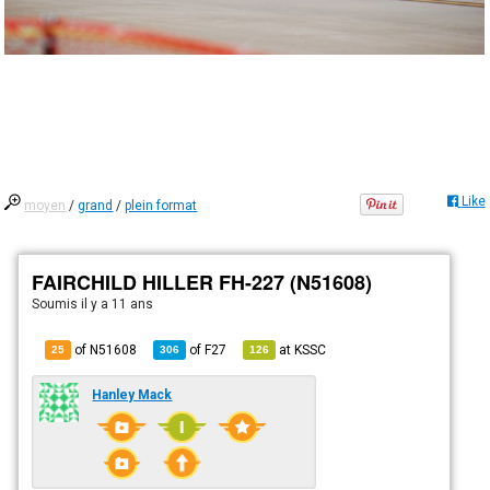
Like
moyen
/
grand
/
plein format
FAIRCHILD HILLER FH-227 (N51608)
Soumis
il y a 11 ans
of N51608
of
F27
at
KSSC
25
306
126
Hanley Mack