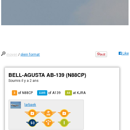
Like
moyen
/
plein format
BELL-AGUSTA AB-139 (N88CP)
Soumis
il y a 2 ans
of N88CP
of
A139
at
KJRA
3
1185
44
larbaek