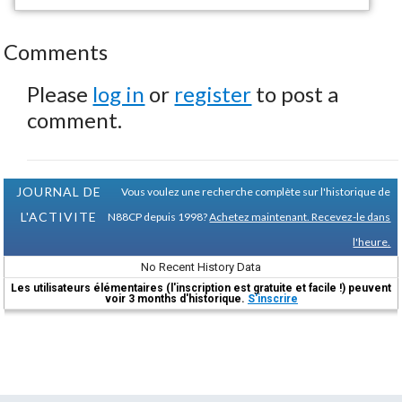
Comments
Please
log in
or
register
to post a
comment.
JOURNAL DE
Vous voulez une recherche complète sur l'historique de
L'ACTIVITE
N88CP depuis 1998?
Achetez maintenant. Recevez-le dans
l'heure.
No Recent History Data
Les utilisateurs élémentaires (l'inscription est gratuite et facile !) peuvent
voir 3 months d'historique.
S'inscrire